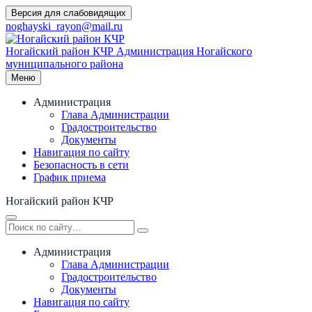
Перейти
Версия для слабовидящих
к
noghayski_rayon@mail.ru
содержимому
Ногайский район КЧР
Администрация Ногайского
муниципального района
Меню
Администрация
Глава Администрации
Градостроительство
Документы
Навигация по сайту
Безопасность в сети
График приема
Ногайский район КЧР
Администрация
Глава Администрации
Градостроительство
Документы
Навигация по сайту