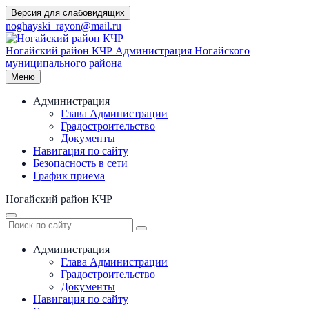
Перейти
Версия для слабовидящих
к
noghayski_rayon@mail.ru
содержимому
Ногайский район КЧР
Администрация Ногайского
муниципального района
Меню
Администрация
Глава Администрации
Градостроительство
Документы
Навигация по сайту
Безопасность в сети
График приема
Ногайский район КЧР
Администрация
Глава Администрации
Градостроительство
Документы
Навигация по сайту