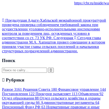
https://cbr.ru/inside/wa
Предыдущая
Адыге-Хабльской межрайонной прокуратурой
проведена проверка соблюдением требований закона при
осуществлении уголовно-исполнительными инспекциями
контроля за поведением лиц, осужденных условно в
соответствии со ст. 73 УК РФ.
Следующая
Сегодня глава
администрации М.А. Хапиштов провел совещание в котором
приняли участие главы сельских поселений и начальники
структурных подразделений администрации.
Поиск
Рубрики
Разное
3161
Решения Совета
180
Финансовое управление
144
Постановления
122
Прокурор разъясняет
113
Объявления
92
Отдел образования
88
Отдел сельского хозяйства и охраны
окружающей среды
66
Административные регламенты
64
Пенсионный Фонд РФ
63
Нормативные правовые и иные