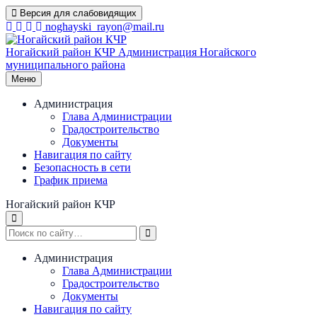
Перейти
Версия для слабовидящих
к
noghayski_rayon@mail.ru
содержимому
Ногайский район КЧР
Администрация Ногайского
муниципального района
Меню
Администрация
Глава Администрации
Градостроительство
Документы
Навигация по сайту
Безопасность в сети
График приема
Ногайский район КЧР
Администрация
Глава Администрации
Градостроительство
Документы
Навигация по сайту