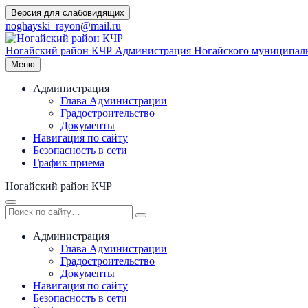
Перейти
Версия для слабовидящих
к
noghayski_rayon@mail.ru
содержимому
Ногайский район КЧР
Администрация Ногайского муниципаль
Меню
Администрация
Глава Администрации
Градостроительство
Документы
Навигация по сайту
Безопасность в сети
График приема
Ногайский район КЧР
Администрация
Глава Администрации
Градостроительство
Документы
Навигация по сайту
Безопасность в сети