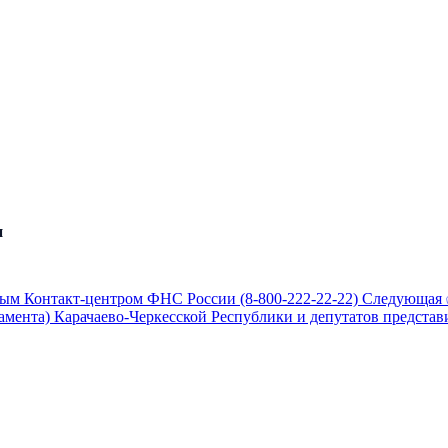
и
ым Контакт-центром ФНС России (8-800-222-22-22)
Следующая
амента) Карачаево-Черкесской Республики и депутатов предста