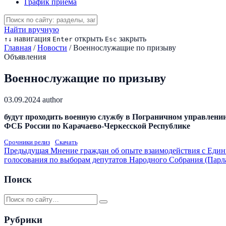
График приема
Найти вручную
навигация
открыть
закрыть
↑
↓
Enter
Esc
Главная
/
Новости
/
Военнослужащие по призыву
Объявления
Военнослужащие по призыву
03.09.2024
author
будут проходить военную службу в Пограничном управлени
ФСБ России по Карачаево-Черкесской Республике
Срочники релиз
Скачать
Предыдущая
Мнение граждан об опыте взаимодействия с Един
голосования по выборам депутатов Народного Собрания (Парл
Поиск
Рубрики