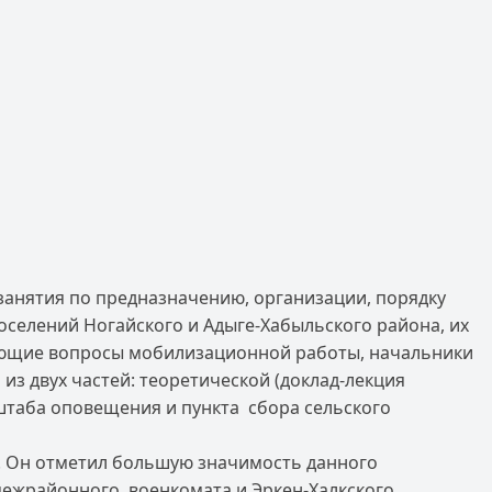
занятия по предназначению, организации, порядку
оселений Ногайского и Адыге-Хабыльского района, их
рующие вопросы мобилизационной работы, начальники
стей: теоретической (доклад-лекция
штаба оповещения и пункта сбора сельского
в. Он отметил большую значимость данного
межрайонного военкомата и Эркен-Халкского