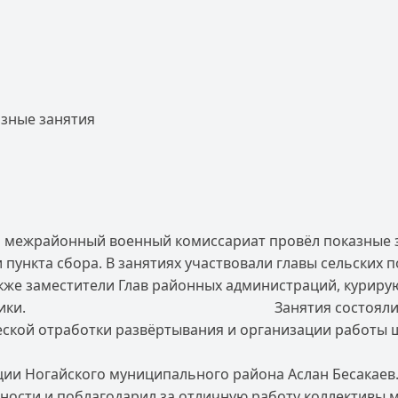
зные занятия
ия межрайонный военный комиссариат провёл показные 
нкта сбора. В занятиях участвовали главы сельских п
также заместители Глав районных администраций, кури
ные работники. Занятия состояли из двух ча
ской отработки развёртывания и организации работы 
ции Ногайского муниципального района Аслан Бесакае
ости и поблагодарил за отличную работу коллективы 