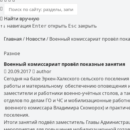
Найти вручную
навигация
открыть
закрыть
↑
↓
Enter
Esc
Главная
/
Новости
/
Военный комиссариат провёл пока
Разное
Военный комиссариат провёл показные занятия
20.09.2017
author
Сегодня на базе Эркен-Халкского сельского поселен
работы и материальному обеспечению оповещения и пу
заместители и работники военно-учётных столов, а 
отделов по делам ГО и ЧС и мобилизацион
военного комиссара Владимира Скоморох) и практиче
поселения.
Итоги занятий подвёл заместитель Главы Администра
мероприятия для повышения мобилизационной готовн