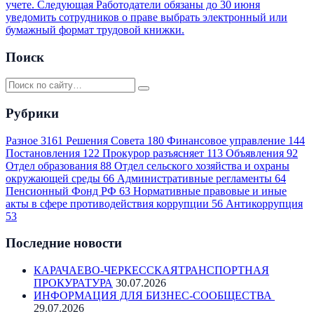
учете.
Следующая
Работодатели обязаны до 30 июня
уведомить сотрудников о праве выбрать электронный или
бумажный формат трудовой книжки.
Поиск
Рубрики
Разное
3161
Решения Совета
180
Финансовое управление
144
Постановления
122
Прокурор разъясняет
113
Объявления
92
Отдел образования
88
Отдел сельского хозяйства и охраны
окружающей среды
66
Административные регламенты
64
Пенсионный Фонд РФ
63
Нормативные правовые и иные
акты в сфере противодействия коррупции
56
Антикоррупция
53
Последние новости
КАРАЧАЕВО-ЧЕРКЕССКАЯТРАНСПОРТНАЯ
ПРОКУРАТУРА
30.07.2026
ИНФОРМАЦИЯ ДЛЯ БИЗНЕС-СООБЩЕСТВА
29.07.2026