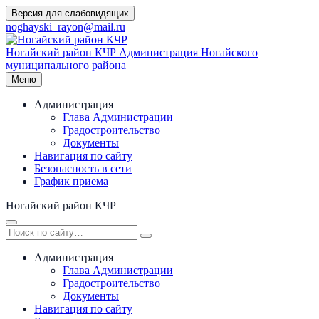
Перейти
Версия для слабовидящих
к
noghayski_rayon@mail.ru
содержимому
Ногайский район КЧР
Администрация Ногайского
муниципального района
Меню
Администрация
Глава Администрации
Градостроительство
Документы
Навигация по сайту
Безопасность в сети
График приема
Ногайский район КЧР
Администрация
Глава Администрации
Градостроительство
Документы
Навигация по сайту