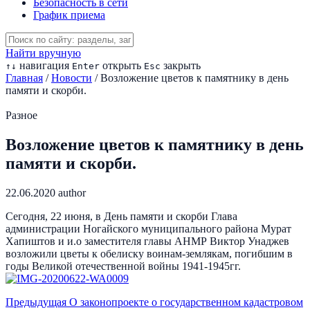
Безопасность в сети
График приема
Найти вручную
навигация
открыть
закрыть
↑
↓
Enter
Esc
Главная
/
Новости
/
Возложение цветов к памятнику в день
памяти и скорби.
Разное
Возложение цветов к памятнику в день
памяти и скорби.
22.06.2020
author
Сегодня, 22 июня, в День памяти и скорби Глава
администрации Ногайского муниципального района Мурат
Хапиштов и и.о заместителя главы АНМР Виктор Унаджев
возложили цветы к обелиску воинам-землякам, погибшим в
годы Великой отечественной войны 1941-1945гг.
Предыдущая
О законопроекте о государственном кадастровом