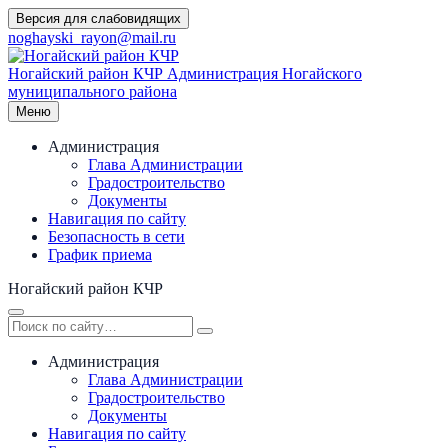
Перейти
Версия для слабовидящих
к
noghayski_rayon@mail.ru
содержимому
Ногайский район КЧР
Администрация Ногайского
муниципального района
Меню
Администрация
Глава Администрации
Градостроительство
Документы
Навигация по сайту
Безопасность в сети
График приема
Ногайский район КЧР
Администрация
Глава Администрации
Градостроительство
Документы
Навигация по сайту