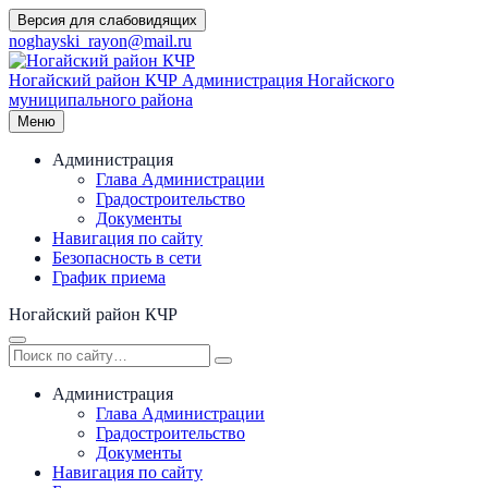
Перейти
Версия для слабовидящих
к
noghayski_rayon@mail.ru
содержимому
Ногайский район КЧР
Администрация Ногайского
муниципального района
Меню
Администрация
Глава Администрации
Градостроительство
Документы
Навигация по сайту
Безопасность в сети
График приема
Ногайский район КЧР
Администрация
Глава Администрации
Градостроительство
Документы
Навигация по сайту