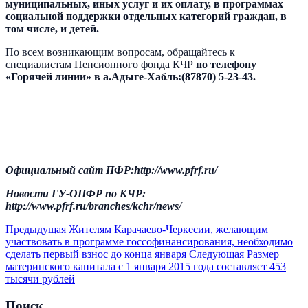
муниципальных, иных услуг и их оплату, в программах
социальной поддержки отдельных категорий граждан, в
том числе, и детей.
По всем возникающим вопросам, обращайтесь к
специалистам Пенсионного фонда КЧР
по телефону
«Горячей линии» в а.Адыге-Хабль:
(87870) 5-23-43.
Официальный сайт ПФР:
http
://
www
.
pfrf
.
ru
/
Новости ГУ-ОПФР по КЧР:
http
://
www
.
pfrf
.
ru
/
branches
/
kchr
/
news
/
Предыдущая
Жителям Карачаево-Черкесии, желающим
участвовать в программе госсофинансирования, необходимо
сделать первый взнос до конца января
Следующая
Размер
материнского капитала с 1 января 2015 года составляет 453
тысячи рублей
Поиск