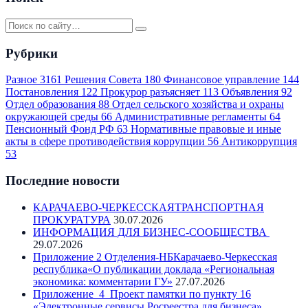
Рубрики
Разное
3161
Решения Совета
180
Финансовое управление
144
Постановления
122
Прокурор разъясняет
113
Объявления
92
Отдел образования
88
Отдел сельского хозяйства и охраны
окружающей среды
66
Административные регламенты
64
Пенсионный Фонд РФ
63
Нормативные правовые и иные
акты в сфере противодействия коррупции
56
Антикоррупция
53
Последние новости
КАРАЧАЕВО-ЧЕРКЕССКАЯТРАНСПОРТНАЯ
ПРОКУРАТУРА
30.07.2026
ИНФОРМАЦИЯ ДЛЯ БИЗНЕС-СООБЩЕСТВА
29.07.2026
Приложение 2 Отделения-НБКарачаево-Черкесская
республика«О публикации доклада «Региональная
экономика: комментарии ГУ»
27.07.2026
Приложение_4_Проект памятки по пункту 16
«Электронные сервисы Росреестра для бизнеса»