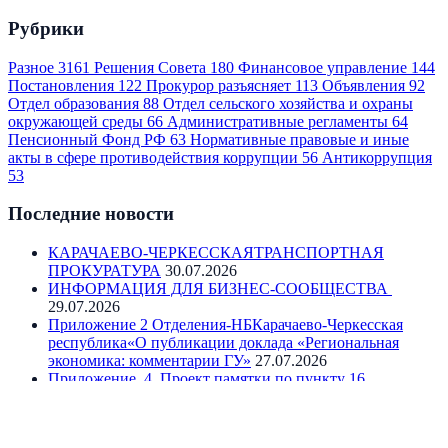
Рубрики
Разное
3161
Решения Совета
180
Финансовое управление
144
Постановления
122
Прокурор разъясняет
113
Объявления
92
Отдел образования
88
Отдел сельского хозяйства и охраны
окружающей среды
66
Административные регламенты
64
Пенсионный Фонд РФ
63
Нормативные правовые и иные
акты в сфере противодействия коррупции
56
Антикоррупция
53
Последние новости
КАРАЧАЕВО-ЧЕРКЕССКАЯТРАНСПОРТНАЯ
ПРОКУРАТУРА
30.07.2026
ИНФОРМАЦИЯ ДЛЯ БИЗНЕС-СООБЩЕСТВА
29.07.2026
Приложение 2 Отделения-НБКарачаево-Черкесская
республика«О публикации доклада «Региональная
экономика: комментарии ГУ»
27.07.2026
Приложение_4_Проект памятки по пункту 16
«Электронные сервисы Росреестра для бизнеса»
23.07.2026
Приложение_9_Проект памятки по пункту 75