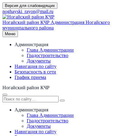
Перейти
Версия для слабовидящих
к
noghayski_rayon@mail.ru
содержимому
Ногайский район КЧР
Администрация Ногайского
муниципального района
Меню
Администрация
Глава Администрации
Градостроительство
Документы
Навигация по сайту
Безопасность в сети
График приема
Ногайский район КЧР
Администрация
Глава Администрации
Градостроительство
Документы
Навигация по сайту