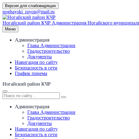
Перейти
Версия для слабовидящих
к
noghayski_rayon@mail.ru
содержимому
Ногайский район КЧР
Администрация Ногайского муниципаль
Меню
Администрация
Глава Администрации
Градостроительство
Документы
Навигация по сайту
Безопасность в сети
График приема
Ногайский район КЧР
Администрация
Глава Администрации
Градостроительство
Документы
Навигация по сайту
Безопасность в сети