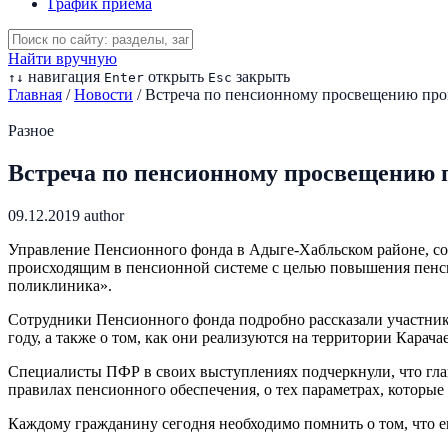
График приема
Найти вручную
навигация
открыть
закрыть
↑
↓
Enter
Esc
Главная
/
Новости
/
Встреча по пенсионному просвещению про
Разное
Встреча по пенсионному просвещению 
09.12.2019
author
Управление Пенсионного фонда в Адыге-Хабльском районе, со
происходящим в пенсионной системе с целью повышения пенси
поликлиника».
Сотрудники Пенсионного фонда подробно рассказали участник
году, а также о том, как они реализуются на территории Карач
Специалисты ПФР в своих выступлениях подчеркнули, что глав
правилах пенсионного обеспечения, о тех параметрах, которые
Каждому гражданину сегодня необходимо помнить о том, что е