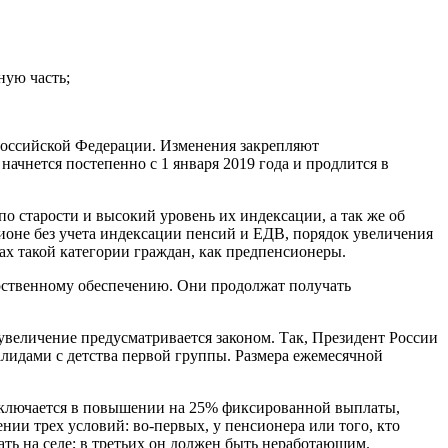
ную часть;
 Российской Федерации. Изменения закрепляют
ачнется постепенно с 1 января 2019 года и продлится в
о старости и высокий уровень их индексации, а так же об
оне без учета индексации пенсий и ЕДВ, порядок увеличения
тах такой категории граждан, как предпенсионеры.
рственному обеспечению. Они продолжат получать
увеличение предусматривается законом. Так, Президент России
алидами с детства первой группы. Размера ежемесячной
аключается в повышении на 25% фиксированной выплаты,
нии трех условий: во-первых, у пенсионера или того, кто
ать на селе; в третьих он должен быть неработающим.