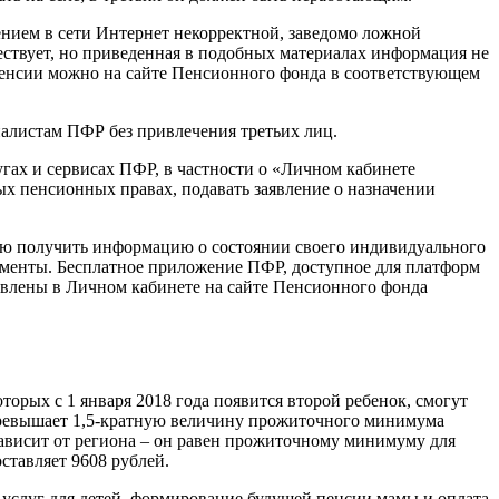
ением в сети Интернет некорректной, заведомо ложной
ствует, но приведенная в подобных материалах информация не
 пенсии можно на сайте Пенсионного фонда в соответствующем
алистам ПФР без привлечения третьих лиц.
гах и сервисах ПФР, в частности о «Личном кабинете
х пенсионных правах, подавать заявление о назначении
ью получить информацию о состоянии своего индивидуального
кументы. Бесплатное приложение ПФР, доступное для платформ
авлены в Личном кабинете на сайте Пенсионного фонда
торых с 1 января 2018 года появится второй ребенок, смогут
 превышает 1,5-кратную величину прожиточного минимума
 зависит от региона – он равен прожиточному минимуму для
ставляет 9608 рублей.
услуг для детей, формирование будущей пенсии мамы и оплата