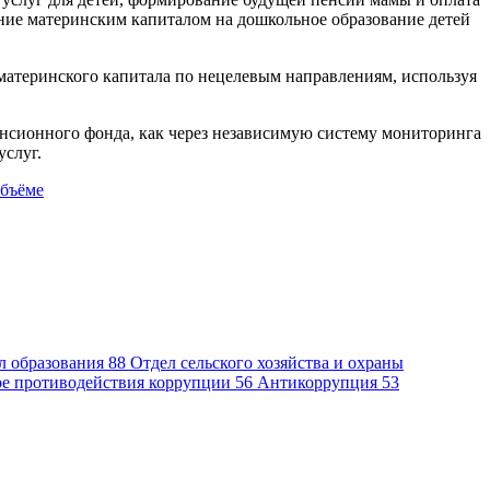
ение материнским капиталом на дошкольное образование детей
атеринского капитала по нецелевым направлениям, используя
Пенсионного фонда, как через независимую систему мониторинга
услуг.
объёме
л образования
88
Отдел сельского хозяйства и охраны
ре противодействия коррупции
56
Антикоррупция
53