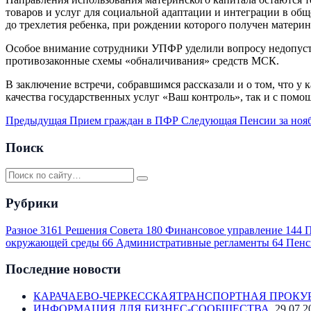
товаров и услуг для социальной адаптации и интеграции в об
до трехлетия ребенка, при рождении которого получен материн
Особое внимание сотрудники УПФР уделили вопросу недопусти
противозаконные схемы «обналичивания» средств МСК.
В заключение встречи, собравшимся рассказали и о том, что у
качества государственных услуг «Ваш контроль», так и с помо
Предыдущая
Прием граждан в ПФР
Следующая
Пенсии за ноя
Поиск
Рубрики
Разное
3161
Решения Совета
180
Финансовое управление
144
П
окружающей среды
66
Административные регламенты
64
Пенс
Последние новости
КАРАЧАЕВО-ЧЕРКЕССКАЯТРАНСПОРТНАЯ ПРОКУ
ИНФОРМАЦИЯ ДЛЯ БИЗНЕС-СООБЩЕСТВА
29.07.2