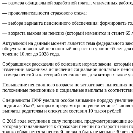
— размера официальной заработной платы, уплаченных работод
— продолжительности страхового стажа;
— выбора варианта пенсионного обеспечения: формировать толь
— возраста выхода на пенсию (который изменится и станет 65 
Актуальной на данный момент является тема федерального за
общеустановленный пенсионный возраст на уровне 65 лет для 
течение 10 лет до 2028 года.
Собравшимся рассказали об основных нормах закона, который п
изменении механизма исчисления социальной доплаты к пенси
размера пенсий и категорий пенсионеров, для которых такое ув
Повышение пенсионного возраста не затрагивает нынешних пе
положенные пенсионные и социальные выплаты в соответствии
Специалисты ПФР уделили особое внимание порядку увеличения
подписал Указ*, которым предусмотрено увеличение с 1 июля т
выплаты родителям и опекунам составил 10 тысяч рублей.
С 2019 года вступили в силу поправки, предусматривающие д
которая устанавливается к страховой пенсии по старости или п
только обращается за пенсией, должно быть не меньше 30 лет с