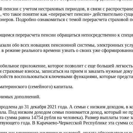
 пенсии с учетом нестраховых периодов, в связи с распростран
то такое понятие как «перерасчет пенсии» действительно суще
ионеров. Подробно ознакомиться с темой перерасчета страховой
щимся перерасчета пенсии обращаться непосредственно к специ
азали обо всех новациях пенсионной системы, электронных услу
 в режиме реального времени узнать о своих уже сформированны
обильное приложение, которое позволит с еще большей легкост
м страховые взносы, записаться на прием и заказать нужные до
тройств воспользоваться ключевыми функциями, которые предст
материнского (семейного) капитала.
начимых дополнений.
длена до 31 декабря 2021 года. А семьи с низким доходом, в ко
тала. Под низким доходом семьи понимается доход, который не
эта сумма равна 14754 рубля на человека). Размер выплаты тоже
ствующего года. В Карачаево-Черкесской Республике эта сумма со
еми же: улучшение жилищных условий, оплата образовательных 