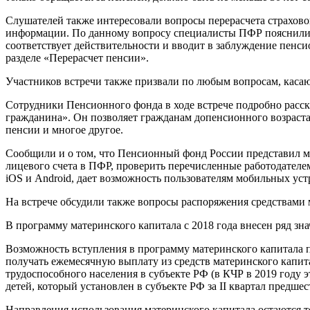
Слушателей также интересовали вопросы перерасчета страховой
информации. По данному вопросу специалисты ПФР пояснили, ч
соответствует действительности и вводит в заблуждение пенс
разделе «Перерасчет пенсии».
Участников встречи также призвали по любым вопросам, касаю
Сотрудники Пенсионного фонда в ходе встрече подробно расск
гражданина». Он позволяет гражданам допенсионного возраста
пенсии и многое другое.
Сообщили и о том, что Пенсионный фонд России представил м
лицевого счета в ПФР, проверить перечисленные работодателе
iOS и Android, дает возможность пользователям мобильных ус
На встрече обсудили также вопросы распоряжения средствами 
В программу материнского капитала с 2018 года внесен ряд з
Возможность вступления в программу материнского капитала про
получать ежемесячную выплату из средств материнского капи
трудоспособного населения в субъекте РФ (в КЧР в 2019 году 
детей, который установлен в субъекте РФ за II квартал предше
Направления использования материнского капитала остаются т