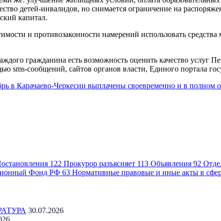
щество детей-инвалидов, но снимается ограничение на распоряж
ский капитал.
мости и противозаконности намерений использовать средства м
 каждого гражданина есть возможность оценить качество услуг 
щью sms-сообщений, сайтов органов власти, Единого портала гос
брь в Карачаево-Черкесии выплачены своевременно и в полном 
остановления
122
Прокурор разъясняет
113
Объявления
92
Отде
ионный Фонд РФ
63
Нормативные правовые и иные акты в сфе
РАТУРА
30.07.2026
026