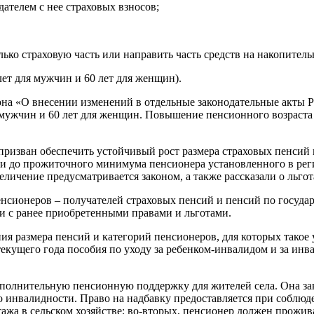
ателем с нее страховых взносов;
ко страховую часть или направить часть средств на накопитель
лет для мужчин и 60 лет для женщин).
кона «О внесении изменений в отдельные законодательные акты
мужчин и 60 лет для женщин. Повышение пенсионного возраста н
ризван обеспечить устойчивый рост размера страховых пенсий п
и до прожиточного минимума пенсионера установленного в реги
еличение предусматривается законом, а также рассказали о льго
нсионеров – получателей страховых пенсий и пенсий по госуда
 с ранее приобретенными правами и льготами.
 размера пенсий и категорий пенсионеров, для которых такое 
екущего года пособия по уходу за ребенком-инвалидом и за инв
ополнительную пенсионную поддержку для жителей села. Она з
о инвалидности. Право на надбавку предоставляется при соблюде
тажа в сельском хозяйстве; во-вторых, пенсионер должен прожив