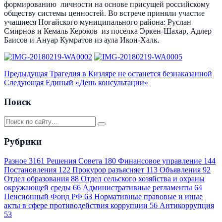
формированию личности на основе присущей российскому
обществу системы ценностей. Во встрече приняли участие
учащиеся Ногайского муниципального района: Руслан
Смирнов и Кемаль Кероков из поселка Эркен-Шахар, Адлер
Баисов и Ануар Кумратов из аула Икон-Халк.
Предыдущая
Трагедия в Кизляре не останется безнаказанной
Следующая
Единый «День консультации»
Поиск
Рубрики
Разное
3161
Решения Совета
180
Финансовое управление
144
Постановления
122
Прокурор разъясняет
113
Объявления
92
Отдел образования
88
Отдел сельского хозяйства и охраны
окружающей среды
66
Административные регламенты
64
Пенсионный Фонд РФ
63
Нормативные правовые и иные
акты в сфере противодействия коррупции
56
Антикоррупция
53