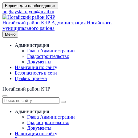
Перейти
Версия для слабовидящих
к
noghayski_rayon@mail.ru
содержимому
Ногайский район КЧР
Администрация Ногайского
муниципального района
Меню
Администрация
Глава Администрации
Градостроительство
Документы
Навигация по сайту
Безопасность в сети
График приема
Ногайский район КЧР
Администрация
Глава Администрации
Градостроительство
Документы
Навигация по сайту