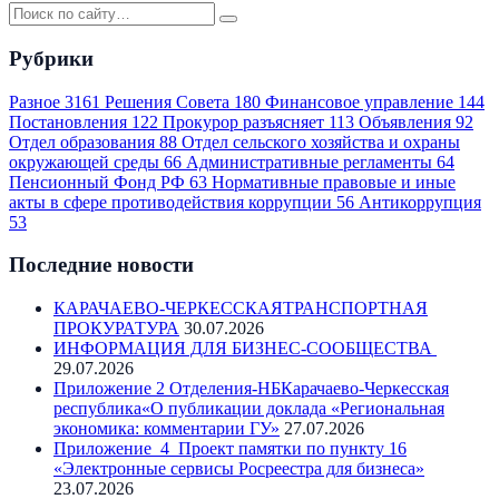
Рубрики
Разное
3161
Решения Совета
180
Финансовое управление
144
Постановления
122
Прокурор разъясняет
113
Объявления
92
Отдел образования
88
Отдел сельского хозяйства и охраны
окружающей среды
66
Административные регламенты
64
Пенсионный Фонд РФ
63
Нормативные правовые и иные
акты в сфере противодействия коррупции
56
Антикоррупция
53
Последние новости
КАРАЧАЕВО-ЧЕРКЕССКАЯТРАНСПОРТНАЯ
ПРОКУРАТУРА
30.07.2026
ИНФОРМАЦИЯ ДЛЯ БИЗНЕС-СООБЩЕСТВА
29.07.2026
Приложение 2 Отделения-НБКарачаево-Черкесская
республика«О публикации доклада «Региональная
экономика: комментарии ГУ»
27.07.2026
Приложение_4_Проект памятки по пункту 16
«Электронные сервисы Росреестра для бизнеса»
23.07.2026