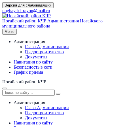
Перейти
Версия для слабовидящих
к
noghayski_rayon@mail.ru
содержимому
Ногайский район КЧР
Администрация Ногайского
муниципального района
Меню
Администрация
Глава Администрации
Градостроительство
Документы
Навигация по сайту
Безопасность в сети
График приема
Ногайский район КЧР
Администрация
Глава Администрации
Градостроительство
Документы
Навигация по сайту