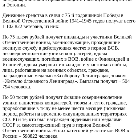
и Эстонии.
Денежные средства в связи с 75-й годовщиной Победы в
Великой Отечественной войне 1941–1945 годов получат всего
1 102 822 ветерана, из них:
По 75 тысяч рублей получат инвалиды и участники Великой
Отечественной войны, военнослужащие, проходившие
военную службу в действующих частях в период ВОВ,
несовершеннолетние узники концлагерей, вдовы
военнослужащих, погибших в ВОВ, войне с Финляндией и
Японией, вдовы умерших инвалидов и участников войны,
лица, работавшие на военных объектах, граждане,
награжденные медалью «За оборону Ленинграда», знаком
«Жителю блокадного Ленинграда». Выплаты получат – 504
794 человека.
По 50 тысяч рублей получат бывшие совершеннолетние
узники нацистских концлагерей, тюрем и гетто, граждане,
проработавшие в тылу не менее шести месяцев (исключая
период работы на временно оккупированных территориях
СССР) и те, кто был награждён орденами или медалями
СССР за самоотверженный труд в период Великой
Отечественной войны. Этоих категорий участников ВОВ в
России – 598822 человека.