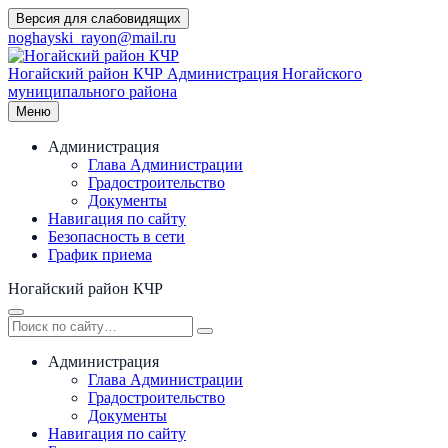
Перейти
Версия для слабовидящих
к
noghayski_rayon@mail.ru
содержимому
Ногайский район КЧР
Администрация Ногайского
муниципального района
Меню
Администрация
Глава Администрации
Градостроительство
Документы
Навигация по сайту
Безопасность в сети
График приема
Ногайский район КЧР
Администрация
Глава Администрации
Градостроительство
Документы
Навигация по сайту