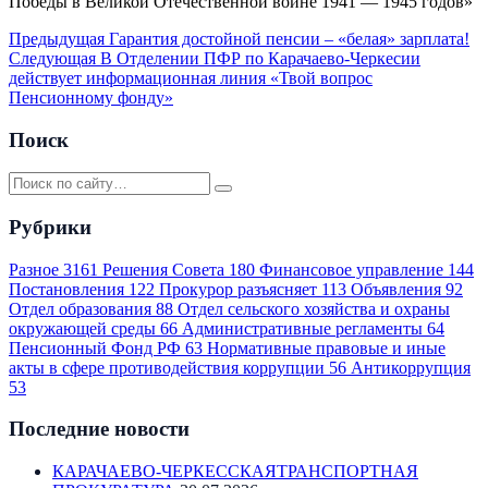
Победы в Великой Отечественной войне 1941 — 1945 годов»
Предыдущая
Гарантия достойной пенсии – «белая» зарплата!
Следующая
В Отделении ПФР по Карачаево-Черкесии
действует информационная линия «Твой вопрос
Пенсионному фонду»
Поиск
Рубрики
Разное
3161
Решения Совета
180
Финансовое управление
144
Постановления
122
Прокурор разъясняет
113
Объявления
92
Отдел образования
88
Отдел сельского хозяйства и охраны
окружающей среды
66
Административные регламенты
64
Пенсионный Фонд РФ
63
Нормативные правовые и иные
акты в сфере противодействия коррупции
56
Антикоррупция
53
Последние новости
КАРАЧАЕВО-ЧЕРКЕССКАЯТРАНСПОРТНАЯ