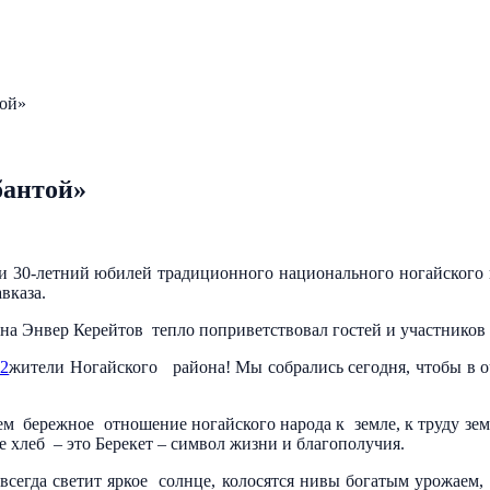
той»
бантой»
и 30-летний юбилей традиционного национального ногайского 
вказа.
а Энвер Керейтов тепло поприветствовал гостей и участников 
жители Ногайского района! Мы собрались сегодня, чтобы в 
ем бережное отношение ногайского народа к земле, к труду земл
е хлеб – это Берекет – символ жизни и благополучия.
 всегда светит яркое солнце, колосятся нивы богатым урожаем,