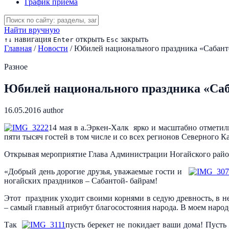
График приема
Найти вручную
навигация
открыть
закрыть
↑
↓
Enter
Esc
Главная
/
Новости
/
Юбилей национального праздника «Сабан
Разное
Юбилей национального праздника «Са
16.05.2016
author
14 мая в а.Эркен-Халк ярко и масштабно отметил
пяти тысяч гостей в том числе и со всех регионов Северного Ка
Открывая мероприятие Глава Администрации Ногайского район
«Добрый день дорогие друзья, уважаемые гости и
ногайских праздников – Сабантой- байрам!
Этот праздник уходит своими корнями в седую древность, в н
– самый главный атрибут благосостояния народа. В моем народ
Так
пусть берекет не покидает ваши дома! Пусть