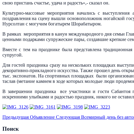
свою пристань счастье, удача и радость»,- сказал он.
Культурно-массовые мероприятия начались с выступления а
поздравления на сцену вышли основоположник ногайской госу
Нурсолтан с могучим богатырем Шорабатыром.
В рамках мероприятия в канун международного дня семьи Гл
ценными подарками супружеские пары, создавшие крепкие сем
Вместе с тем на празднике была представлена традиционная 
супругой.
Для гостей праздника сразу на нескольких площадках высту
декоративно-прикладного искусства. Также прошел день откры
тыс. экспонатов. На спортивных площадках были организованы
таслав (метание камнем в ходе которых молодые люди продемо
В завершении праздника все участники и гости Сабантоя 
искренними улыбками и радостью праздник, никого не остави
Предыдущая
Объявление
Следующая
Всемирный день без авт
Поиск