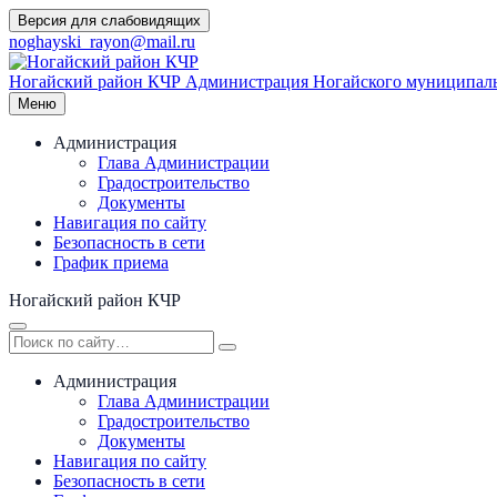
Перейти
Версия для слабовидящих
к
noghayski_rayon@mail.ru
содержимому
Ногайский район КЧР
Администрация Ногайского муниципаль
Меню
Администрация
Глава Администрации
Градостроительство
Документы
Навигация по сайту
Безопасность в сети
График приема
Ногайский район КЧР
Администрация
Глава Администрации
Градостроительство
Документы
Навигация по сайту
Безопасность в сети