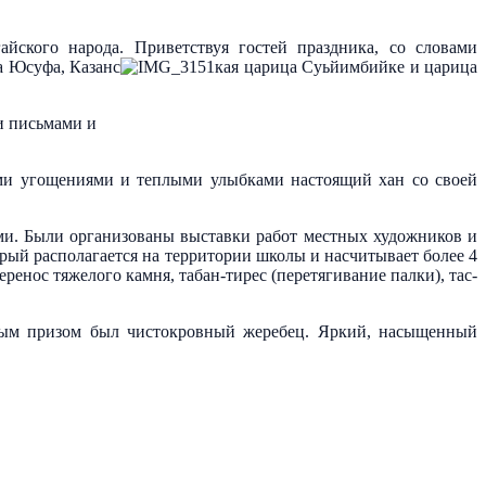
йского народа. Приветствуя гостей праздника, со словами
а Юсуфа, Казанс
кая царица Суьйимбийке и царица
и письмами и
и угощениями и теплыми улыбками настоящий хан со своей
ми. Были организованы выставки работ местных художников и
рый располагается на территории школы и насчитывает более 4
нос тяжелого камня, табан-тирес (перетягивание палки), тас-
вным призом был чистокровный жеребец. Яркий, насыщенный