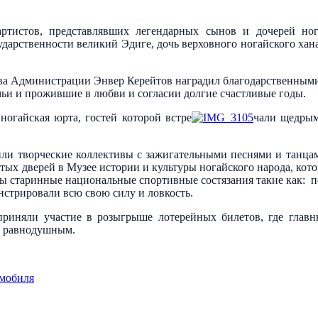
ртистов, представлявших легендарных сынов и дочерей нога
дарственности великий Эдиге, дочь верховного ногайского хан
ава Администрации Энвер Керейтов наградил благодарственным
ьи и прожившие в любви и согласии долгие счастливые годы.
ногайская юрта, гостей которой встре
чали щедрым
пили творческие коллективы с зажигательными песнями и танца
тых дверей в Музее истории и культуры ногайского народа, кото
 старинные национальные спортивные состязания такие как: пере
нстрировали всю свою силу и ловкость.
приняли участие в розыгрыше лотерейных билетов, где гла
л равнодушным.
омобиля