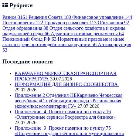
Рубрики
Разное
3161
Решения Совета
180
Финансовое управление
144
Постановления
122
Прокурор разъясняет
113
Объявления
92
Отдел образования
88
Отдел сельского хозяйства и охраны
окружающей среды
66
Административные регламенты
64
Пенсионный Фонд РФ
63
Нормативные правовые и иные
акты в сфере противодействия коррупции
56
Антикоррупция
53
Последние новости
КАРАЧАЕВО-ЧЕРКЕССКАЯТРАНСПОРТНАЯ
ПРОКУРАТУРА
30.07.2026
ИНФОРМАЦИЯ ДЛЯ БИЗНЕС-СООБЩЕСТВА
29.07.2026
Приложение 2 Отделения-НБКарачаево-Черкесская
республика«О публикации доклада «Региональная
экономика: комментарии ГУ»
27.07.2026
Приложение_4_Проект памятки по пункту 16
«Электронные сервисы Росреестра для бизнеса»
23.07.2026
Приложение_9_Проект памятки по пункту 75
«Получение государственного или муниципального