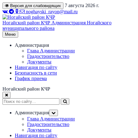
Перейти
7 августа 2026 г.
Версия для слабовидящих
к
noghayski_rayon@mail.ru
содержимому
Ногайский район КЧР
Администрация Ногайского
муниципального района
Меню
Администрация
Глава Администрации
Градостроительство
Документы
Навигация по сайту
Безопасность в сети
График приема
Ногайский район КЧР
Администрация
Глава Администрации
Градостроительство
Документы
Навигация по сайту