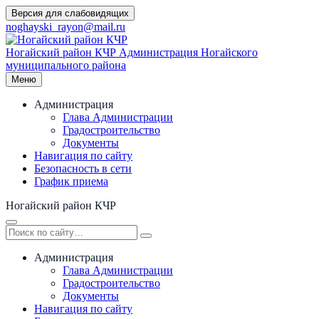
Перейти
Версия для слабовидящих
к
noghayski_rayon@mail.ru
содержимому
Ногайский район КЧР
Администрация Ногайского
муниципального района
Меню
Администрация
Глава Администрации
Градостроительство
Документы
Навигация по сайту
Безопасность в сети
График приема
Ногайский район КЧР
Администрация
Глава Администрации
Градостроительство
Документы
Навигация по сайту