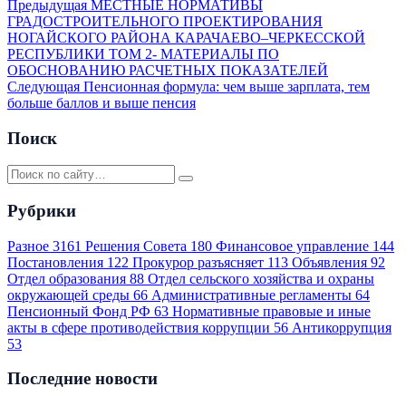
Предыдущая
МЕСТНЫЕ НОРМАТИВЫ
ГРАДОСТРОИТЕЛЬНОГО ПРОЕКТИРОВАНИЯ
НОГАЙСКОГО РАЙОНА КАРАЧАЕВО–ЧЕРКЕССКОЙ
РЕСПУБЛИКИ ТОМ 2- МАТЕРИАЛЫ ПО
ОБОСНОВАНИЮ РАСЧЕТНЫХ ПОКАЗАТЕЛЕЙ
Следующая
Пенсионная формула: чем выше зарплата, тем
больше баллов и выше пенсия
Поиск
Рубрики
Разное
3161
Решения Совета
180
Финансовое управление
144
Постановления
122
Прокурор разъясняет
113
Объявления
92
Отдел образования
88
Отдел сельского хозяйства и охраны
окружающей среды
66
Административные регламенты
64
Пенсионный Фонд РФ
63
Нормативные правовые и иные
акты в сфере противодействия коррупции
56
Антикоррупция
53
Последние новости