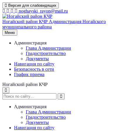
Перейти
Версия для слабовидящих
к
noghayski_rayon@mail.ru
содержимому
Ногайский район КЧР
Администрация Ногайского
муниципального района
Меню
Администрация
Глава Администрации
Градостроительство
Документы
Навигация по сайту
Безопасность в сети
График приема
Ногайский район КЧР
Администрация
Глава Администрации
Градостроительство
Документы
Навигация по сайту