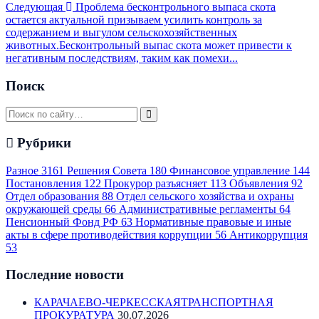
Следующая
Проблема бесконтрольного выпаса скота
остается актуальной призываем усилить контроль за
содержанием и выгулом сельскохозяйственных
животных.Бесконтрольный выпас скота может привести к
негативным последствиям, таким как помехи...
Поиск
Рубрики
Разное
3161
Решения Совета
180
Финансовое управление
144
Постановления
122
Прокурор разъясняет
113
Объявления
92
Отдел образования
88
Отдел сельского хозяйства и охраны
окружающей среды
66
Административные регламенты
64
Пенсионный Фонд РФ
63
Нормативные правовые и иные
акты в сфере противодействия коррупции
56
Антикоррупция
53
Последние новости
КАРАЧАЕВО-ЧЕРКЕССКАЯТРАНСПОРТНАЯ
ПРОКУРАТУРА
30.07.2026