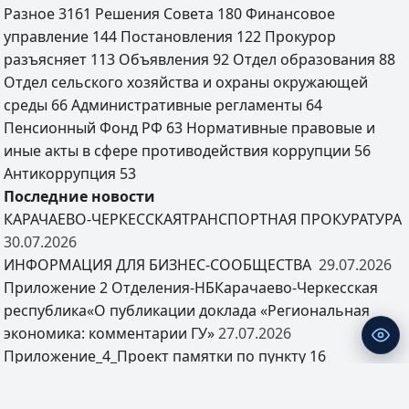
Разное
3161
Решения Совета
180
Финансовое
управление
144
Постановления
122
Прокурор
разъясняет
113
Объявления
92
Отдел образования
88
Отдел сельского хозяйства и охраны окружающей
среды
66
Административные регламенты
64
Пенсионный Фонд РФ
63
Нормативные правовые и
иные акты в сфере противодействия коррупции
56
Антикоррупция
53
Последние новости
КАРАЧАЕВО-ЧЕРКЕССКАЯТРАНСПОРТНАЯ ПРОКУРАТУРА
30.07.2026
ИНФОРМАЦИЯ ДЛЯ БИЗНЕС-СООБЩЕСТВА
29.07.2026
Приложение 2 Отделения-НБКарачаево-Черкесская
республика«О публикации доклада «Региональная
экономика: комментарии ГУ»
27.07.2026
Приложение_4_Проект памятки по пункту 16
«Электронные сервисы Росреестра для бизнеса»
23.07.2026