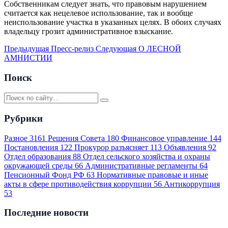
Собственникам следует знать, что правовым нарушением
считается как нецелевое использование, так и вообще
неиспользование участка в указанных целях. В обоих случаях
владельцу грозит административное взыскание.
Предыдущая
Пресс-релиз
Следующая
О ЛЕСНОЙ
АМНИСТИИ
Поиск
Рубрики
Разное
3161
Решения Совета
180
Финансовое управление
144
Постановления
122
Прокурор разъясняет
113
Объявления
92
Отдел образования
88
Отдел сельского хозяйства и охраны
окружающей среды
66
Административные регламенты
64
Пенсионный Фонд РФ
63
Нормативные правовые и иные
акты в сфере противодействия коррупции
56
Антикоррупция
53
Последние новости