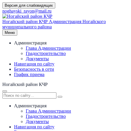
Перейти
Версия для слабовидящих
к
noghayski_rayon@mail.ru
содержимому
Ногайский район КЧР
Администрация Ногайского
муниципального района
Меню
Администрация
Глава Администрации
Градостроительство
Документы
Навигация по сайту
Безопасность в сети
График приема
Ногайский район КЧР
Администрация
Глава Администрации
Градостроительство
Документы
Навигация по сайту