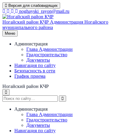
Перейти
Версия для слабовидящих
к
noghayski_rayon@mail.ru
содержимому
Ногайский район КЧР
Администрация Ногайского
муниципального района
Меню
Администрация
Глава Администрации
Градостроительство
Документы
Навигация по сайту
Безопасность в сети
График приема
Ногайский район КЧР
Администрация
Глава Администрации
Градостроительство
Документы
Навигация по сайту