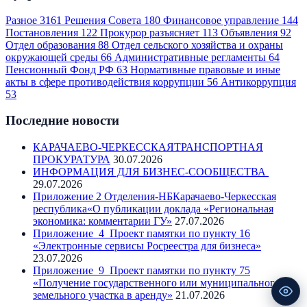
Разное
3161
Решения Совета
180
Финансовое управление
144
Постановления
122
Прокурор разъясняет
113
Объявления
92
Отдел образования
88
Отдел сельского хозяйства и охраны
окружающей среды
66
Административные регламенты
64
Пенсионный Фонд РФ
63
Нормативные правовые и иные
акты в сфере противодействия коррупции
56
Антикоррупция
53
Последние новости
КАРАЧАЕВО-ЧЕРКЕССКАЯТРАНСПОРТНАЯ
ПРОКУРАТУРА
30.07.2026
ИНФОРМАЦИЯ ДЛЯ БИЗНЕС-СООБЩЕСТВА
29.07.2026
Приложение 2 Отделения-НБКарачаево-Черкесская
республика«О публикации доклада «Региональная
экономика: комментарии ГУ»
27.07.2026
Приложение_4_Проект памятки по пункту 16
«Электронные сервисы Росреестра для бизнеса»
23.07.2026
Приложение_9_Проект памятки по пункту 75
«Получение государственного или муниципального
земельного участка в аренду»
21.07.2026