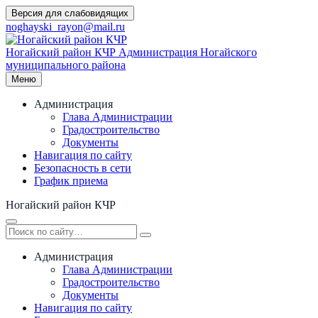
Перейти
Версия для слабовидящих
к
noghayski_rayon@mail.ru
содержимому
Ногайский район КЧР
Администрация Ногайского
муниципального района
Меню
Администрация
Глава Администрации
Градостроительство
Документы
Навигация по сайту
Безопасность в сети
График приема
Ногайский район КЧР
Администрация
Глава Администрации
Градостроительство
Документы
Навигация по сайту