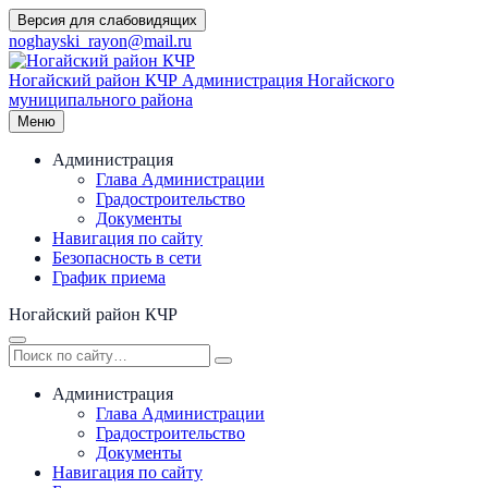
Перейти
Версия для слабовидящих
к
noghayski_rayon@mail.ru
содержимому
Ногайский район КЧР
Администрация Ногайского
муниципального района
Меню
Администрация
Глава Администрации
Градостроительство
Документы
Навигация по сайту
Безопасность в сети
График приема
Ногайский район КЧР
Администрация
Глава Администрации
Градостроительство
Документы
Навигация по сайту