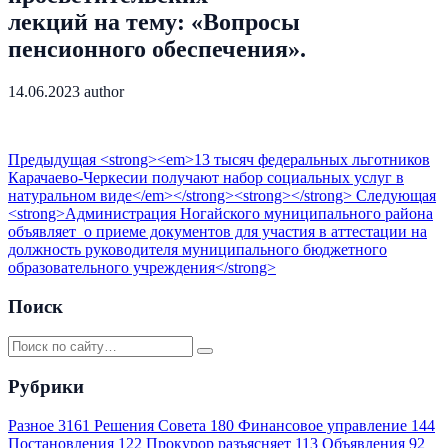
лекций на тему: «Вопросы
пенсионного обеспечения».
14.06.2023
author
Предыдущая
<strong><em>13 тысяч федеральных льготников
Карачаево-Черкесии получают набор социальных услуг в
натуральном виде</em></strong><strong></strong>
Следующая
<strong>Администрация Ногайского муниципального района
объявляет о приеме документов для участия в аттестации на
должность руководителя муниципального бюджетного
образовательного учреждения</strong>
Поиск
Рубрики
Разное
3161
Решения Совета
180
Финансовое управление
144
Постановления
122
Прокурор разъясняет
113
Объявления
92