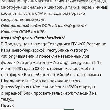
Заявления принимаются в клиентских службах фонда,
многофункциональных центрах, а также через
Личный
кабинет
на сайте СФР и на
Едином портале
государственных услуг
.
Официальный сайт СФР: https://
sfr.gov.ru/
Новости ОСФР по КЧР:
https://
sfr.gov.ru/branches/kchr/
Предыдущая
<strong>Сотрудники ПУ ФСБ России по
Карачаево-Черкесской Республике </strong>
<strong>выявили и пресекли незаконный лов
форели</strong><strong></strong>
Следующая
15
июня 2023 года в 08:00 ч. (время московское) на
платформе Высшей<br>партийной школы в рамках
Школы актива «Старшее поколение»<br>
(https://vpsh.er.ru/education/course/280) стартует
очередной блок просветительских<br>лекций на
тему:...
Поиск