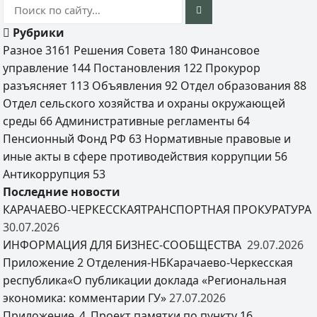
Рубрики
Разное
3161
Решения Совета
180
Финансовое
управление
144
Постановления
122
Прокурор
разъясняет
113
Объявления
92
Отдел образования
88
Отдел сельского хозяйства и охраны окружающей
среды
66
Административные регламенты
64
Пенсионный Фонд РФ
63
Нормативные правовые и
иные акты в сфере противодействия коррупции
56
Антикоррупция
53
Последние новости
КАРАЧАЕВО-ЧЕРКЕССКАЯТРАНСПОРТНАЯ ПРОКУРАТУРА
30.07.2026
ИНФОРМАЦИЯ ДЛЯ БИЗНЕС-СООБЩЕСТВА
29.07.2026
Приложение 2 Отделения-НБКарачаево-Черкесская
республика«О публикации доклада «Региональная
экономика: комментарии ГУ»
27.07.2026
Приложение_4_Проект памятки по пункту 16