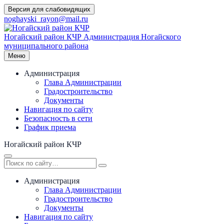
Перейти
Версия для слабовидящих
к
noghayski_rayon@mail.ru
содержимому
Ногайский район КЧР
Администрация Ногайского
муниципального района
Меню
Администрация
Глава Администрации
Градостроительство
Документы
Навигация по сайту
Безопасность в сети
График приема
Ногайский район КЧР
Администрация
Глава Администрации
Градостроительство
Документы
Навигация по сайту