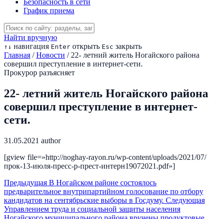
Безопасность в сети
График приема
Найти вручную
навигация
открыть
закрыть
↑
↓
Enter
Esc
Главная
/
Новости
/
22- летний житель Ногайского района
совершил преступление в интернет-сети.
Прокурор разъясняет
22- летний житель Ногайского района
совершил преступление в интернет-
сети.
31.05.2021
author
[gview file=»http://noghay-rayon.ru/wp-content/uploads/2021/07/
прок-13-июля-пресс-р-прест-интерн19072021.pdf»]
Предыдущая
В Ногайском районе состоялось
предварительное внутрипартийном голосование по отбору
кандидатов на сентябрьские выборы в Госдуму.
Следующая
Управлением труда и социальной защиты населения
Ногайского муниципального района вручены продуктовые