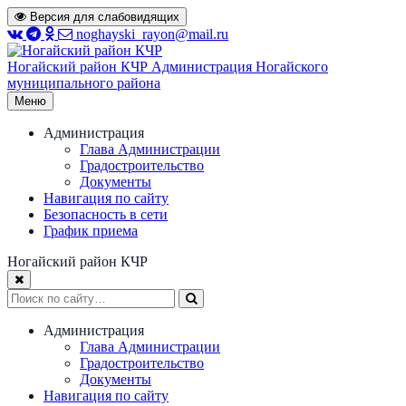
Перейти
Версия для слабовидящих
к
noghayski_rayon@mail.ru
содержимому
Ногайский район КЧР
Администрация Ногайского
муниципального района
Меню
Администрация
Глава Администрации
Градостроительство
Документы
Навигация по сайту
Безопасность в сети
График приема
Ногайский район КЧР
Администрация
Глава Администрации
Градостроительство
Документы
Навигация по сайту