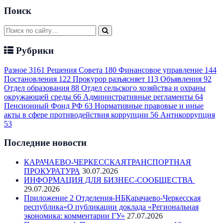
Поиск
Рубрики
Разное
3161
Решения Совета
180
Финансовое управление
144
Постановления
122
Прокурор разъясняет
113
Объявления
92
Отдел образования
88
Отдел сельского хозяйства и охраны
окружающей среды
66
Административные регламенты
64
Пенсионный Фонд РФ
63
Нормативные правовые и иные
акты в сфере противодействия коррупции
56
Антикоррупция
53
Последние новости
КАРАЧАЕВО-ЧЕРКЕССКАЯТРАНСПОРТНАЯ
ПРОКУРАТУРА
30.07.2026
ИНФОРМАЦИЯ ДЛЯ БИЗНЕС-СООБЩЕСТВА
29.07.2026
Приложение 2 Отделения-НБКарачаево-Черкесская
республика«О публикации доклада «Региональная
экономика: комментарии ГУ»
27.07.2026