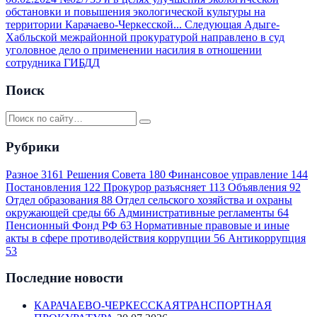
обстановки и повышения экологической культуры на
территории Карачаево-Черкесской...
Следующая
Адыге-
Хабльской межрайонной прокуратурой направлено в суд
уголовное дело о применении насилия в отношении
сотрудника ГИБДД
Поиск
Рубрики
Разное
3161
Решения Совета
180
Финансовое управление
144
Постановления
122
Прокурор разъясняет
113
Объявления
92
Отдел образования
88
Отдел сельского хозяйства и охраны
окружающей среды
66
Административные регламенты
64
Пенсионный Фонд РФ
63
Нормативные правовые и иные
акты в сфере противодействия коррупции
56
Антикоррупция
53
Последние новости
КАРАЧАЕВО-ЧЕРКЕССКАЯТРАНСПОРТНАЯ