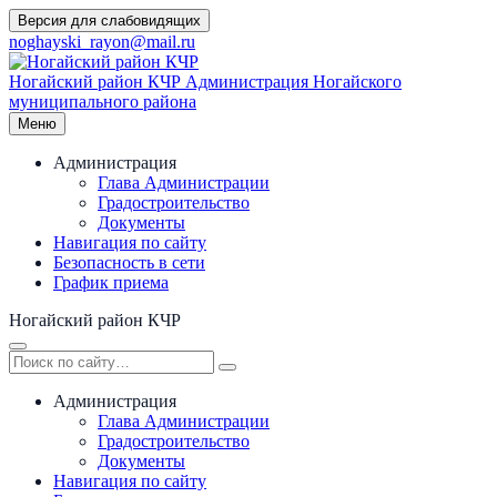
Перейти
Версия для слабовидящих
к
noghayski_rayon@mail.ru
содержимому
Ногайский район КЧР
Администрация Ногайского
муниципального района
Меню
Администрация
Глава Администрации
Градостроительство
Документы
Навигация по сайту
Безопасность в сети
График приема
Ногайский район КЧР
Администрация
Глава Администрации
Градостроительство
Документы
Навигация по сайту