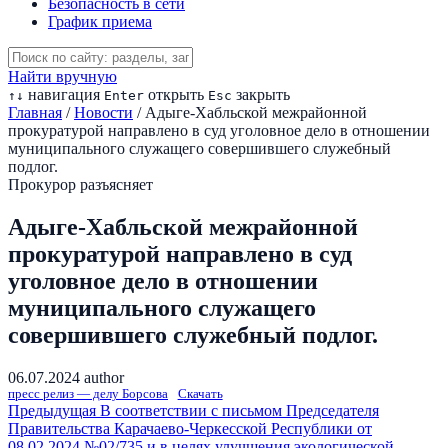
Безопасность в сети
График приема
Найти вручную
навигация
открыть
закрыть
↑
↓
Enter
Esc
Главная
/
Новости
/
Адыге-Хабльской межрайонной
прокуратурой направлено в суд уголовное дело в отношении
муниципального служащего совершившего служебный
подлог.
Прокурор разъясняет
Адыге-Хабльской межрайонной
прокуратурой направлено в суд
уголовное дело в отношении
муниципального служащего
совершившего служебный подлог.
06.07.2024
author
пресс релиз — делу Борсова
Скачать
Предыдущая
В соответствии с письмом Председателя
Правительства Карачаево-Черкесской Республики от
08.02.2024 №02/735 и в целях улучшения экологической