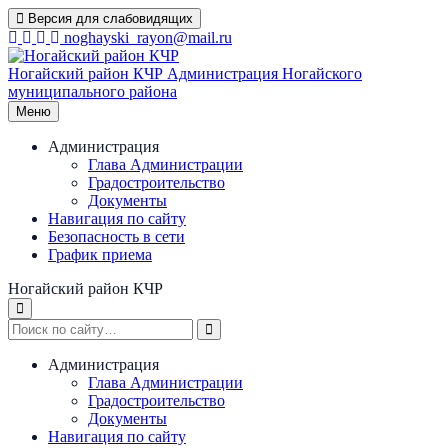
Перейти
Версия для слабовидящих
к
noghayski_rayon@mail.ru
содержимому
Ногайский район КЧР
Администрация Ногайского
муниципального района
Меню
Администрация
Глава Администрации
Градостроительство
Документы
Навигация по сайту
Безопасность в сети
График приема
Ногайский район КЧР
Администрация
Глава Администрации
Градостроительство
Документы
Навигация по сайту