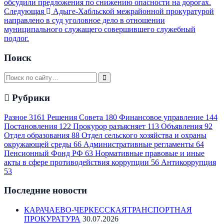
обсудили предложения по снижению опасности на дорогах.
Следующая
Адыге-Хабльской межрайонной прокуратурой
направлено в суд уголовное дело в отношении
муниципального служащего совершившего служебный
подлог.
Поиск
Рубрики
Разное
3161
Решения Совета
180
Финансовое управление
144
Постановления
122
Прокурор разъясняет
113
Объявления
92
Отдел образования
88
Отдел сельского хозяйства и охраны
окружающей среды
66
Административные регламенты
64
Пенсионный Фонд РФ
63
Нормативные правовые и иные
акты в сфере противодействия коррупции
56
Антикоррупция
53
Последние новости
КАРАЧАЕВО-ЧЕРКЕССКАЯТРАНСПОРТНАЯ
ПРОКУРАТУРА
30.07.2026