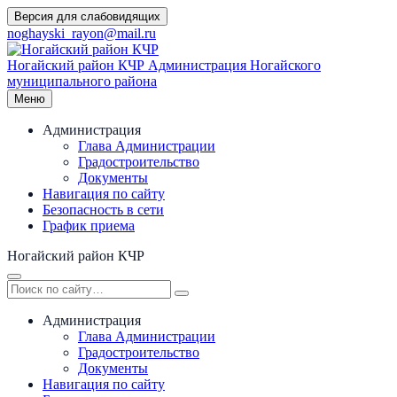
Перейти
Версия для слабовидящих
к
noghayski_rayon@mail.ru
содержимому
Ногайский район КЧР
Администрация Ногайского
муниципального района
Меню
Администрация
Глава Администрации
Градостроительство
Документы
Навигация по сайту
Безопасность в сети
График приема
Ногайский район КЧР
Администрация
Глава Администрации
Градостроительство
Документы
Навигация по сайту