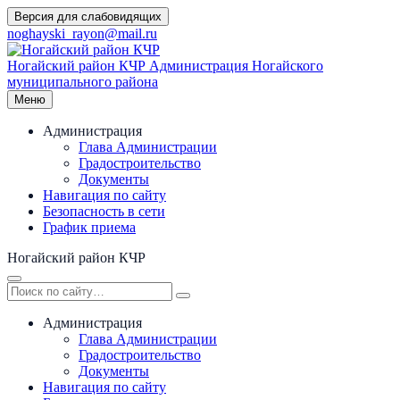
Перейти
Версия для слабовидящих
к
noghayski_rayon@mail.ru
содержимому
Ногайский район КЧР
Администрация Ногайского
муниципального района
Меню
Администрация
Глава Администрации
Градостроительство
Документы
Навигация по сайту
Безопасность в сети
График приема
Ногайский район КЧР
Администрация
Глава Администрации
Градостроительство
Документы
Навигация по сайту