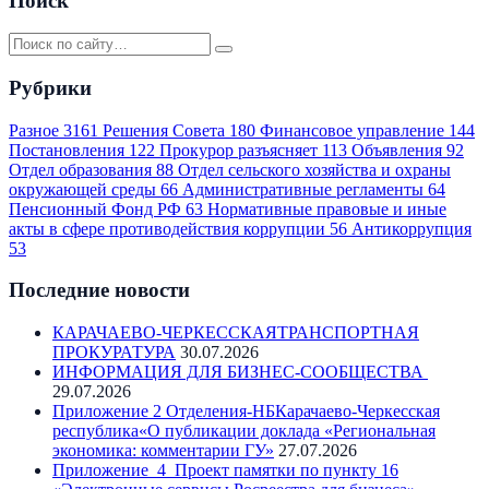
Поиск
Рубрики
Разное
3161
Решения Совета
180
Финансовое управление
144
Постановления
122
Прокурор разъясняет
113
Объявления
92
Отдел образования
88
Отдел сельского хозяйства и охраны
окружающей среды
66
Административные регламенты
64
Пенсионный Фонд РФ
63
Нормативные правовые и иные
акты в сфере противодействия коррупции
56
Антикоррупция
53
Последние новости
КАРАЧАЕВО-ЧЕРКЕССКАЯТРАНСПОРТНАЯ
ПРОКУРАТУРА
30.07.2026
ИНФОРМАЦИЯ ДЛЯ БИЗНЕС-СООБЩЕСТВА
29.07.2026
Приложение 2 Отделения-НБКарачаево-Черкесская
республика«О публикации доклада «Региональная
экономика: комментарии ГУ»
27.07.2026
Приложение_4_Проект памятки по пункту 16