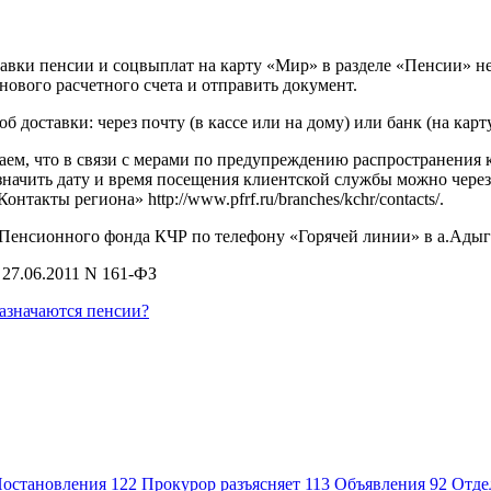
авки пенсии и соцвыплат на карту «Мир» в разделе «Пенсии» не
нового расчетного счета и отправить документ.
доставки: через почту (в кассе или на дому) или банк (на карту
аем, что в связи с мерами по предупреждению распространения
значить дату и время посещения клиентской службы можно чере
такты региона» http://www.pfrf.ru/branches/kchr/contacts/.
енсионного фонда КЧР по телефону «Горячей линии» в а.Адыге-
27.06.2011 N 161-ФЗ
назначаются пенсии?
остановления
122
Прокурор разъясняет
113
Объявления
92
Отде