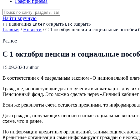
График приема
Найти вручную
навигация
открыть
закрыть
↑
↓
Enter
Esc
Главная
/
Новости
/
C 1 октября пенсии и социальные пособия 
Разное
C 1 октября пенсии и социальные посо
15.09.2020
author
В соответствии с Федеральным законом «О национальной плат
Граждане, использующие для получения выплат карты других п
Пенсионный фонд. Это можно сделать через «Личный кабинет г
Если же реквизиты счета остаются прежними, то информирова
Для граждан, получающих пенсии и иные социальные выплаты на
схеме, что и ранее.
По информации кредитных организаций, занимающихся доставк
Кредитные организации сами информируют граждан о необход