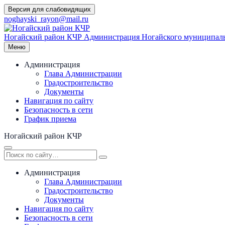
Перейти
Версия для слабовидящих
к
noghayski_rayon@mail.ru
содержимому
Ногайский район КЧР
Администрация Ногайского муниципаль
Меню
Администрация
Глава Администрации
Градостроительство
Документы
Навигация по сайту
Безопасность в сети
График приема
Ногайский район КЧР
Администрация
Глава Администрации
Градостроительство
Документы
Навигация по сайту
Безопасность в сети