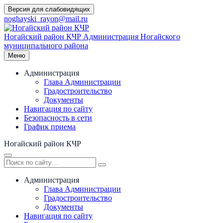
Перейти
Версия для слабовидящих
к
noghayski_rayon@mail.ru
содержимому
Ногайский район КЧР
Администрация Ногайского
муниципального района
Меню
Администрация
Глава Администрации
Градостроительство
Документы
Навигация по сайту
Безопасность в сети
График приема
Ногайский район КЧР
Администрация
Глава Администрации
Градостроительство
Документы
Навигация по сайту