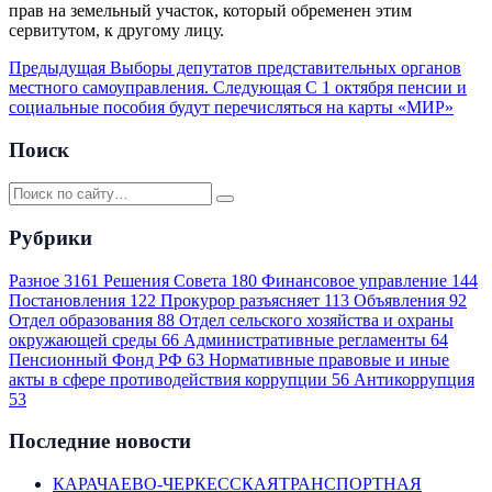
прав на земельный участок, который обременен этим
сервитутом, к другому лицу.
Предыдущая
Выборы депутатов представительных органов
местного самоуправления.
Следующая
C 1 октября пенсии и
социальные пособия будут перечисляться на карты «МИР»
Поиск
Рубрики
Разное
3161
Решения Совета
180
Финансовое управление
144
Постановления
122
Прокурор разъясняет
113
Объявления
92
Отдел образования
88
Отдел сельского хозяйства и охраны
окружающей среды
66
Административные регламенты
64
Пенсионный Фонд РФ
63
Нормативные правовые и иные
акты в сфере противодействия коррупции
56
Антикоррупция
53
Последние новости
КАРАЧАЕВО-ЧЕРКЕССКАЯТРАНСПОРТНАЯ