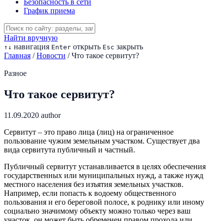
Безопасность в сети
График приема
Найти вручную
навигация
открыть
закрыть
↑
↓
Enter
Esc
Главная
/
Новости
/
Что такое сервитут?
Разное
Что такое сервитут?
11.09.2020
author
Сервитут – это право лица (лиц) на ограниченное
пользование чужим земельным участком. Существует два
вида сервитута публичный и частный.
Публичный сервитут устанавливается в целях обеспечения
государственных или муниципальных нужд, а также нужд
местного населения без изъятия земельных участков.
Например, если попасть к водоему общественного
пользования и его береговой полосе, к роднику или иному
социально значимому объекту можно только через ваш
участок, он может быть обременен правом прохода или