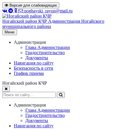
Перейти
Версия для слабовидящих
к
noghayski_rayon@mail.ru
содержимому
Ногайский район КЧР
Администрация Ногайского
муниципального района
Меню
Администрация
Глава Администрации
Градостроительство
Документы
Навигация по сайту
Безопасность в сети
График приема
Ногайский район КЧР
Администрация
Глава Администрации
Градостроительство
Документы
Навигация по сайту