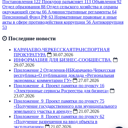
Постановления
122
Прокурор разъясняет
113
Объявления
92
Отдел образования
88
Отдел сельского хозяйства и охраны
окружающей среды
66
Административные регламенты
64
Пенсионный Фонд РФ
63
Нормативные правовые и иные
акты в сфере противодействия коррупции
56
Антикоррупция
53
Последние новости
КАРАЧАЕВО-ЧЕРКЕССКАЯТРАНСПОРТНАЯ
ПРОКУРАТУРА
30.07.2026
ИНФОРМАЦИЯ ДЛЯ БИЗНЕС-СООБЩЕСТВА
29.07.2026
Приложение 2 Отделения-НБКарачаево-Черкесская
республика«О публикации доклада «Региональная
экономика: комментарии ГУ»
27.07.2026
Приложение_4_Проект памятки по пункту 16
«Электронные сервисы Росреестра для бизнеса»
23.07.2026
Приложение_9_Проект памятки по пункту 75
«Получение государственного или муниципального
земельного участка в аренду»
21.07.2026
Приложение_8_Проект памятки по пункту 62
«Получение разрешения на ввод объекта в
эксплуатацию»
21.07.2026