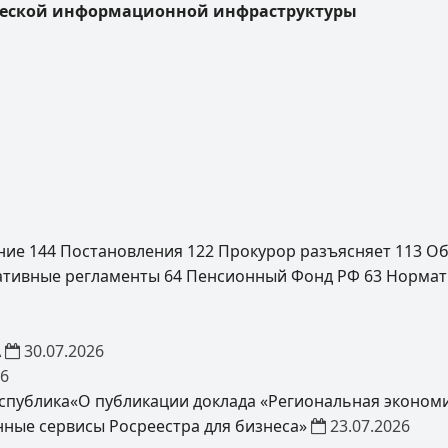
ческой информационной инфраструктуры
ение
144
Постановления
122
Прокурор разъясняет
113
Об
ативные регламенты
64
Пенсионный Фонд РФ
63
Нормат
А
30.07.2026
26
спублика«О публикации доклада «Региональная экономи
нные сервисы Росреестра для бизнеса»
23.07.2026