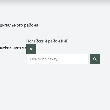
иципального района
Ногайский район КЧР
График приема