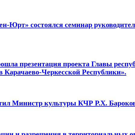
ен-Юрт» состоялся семинар руководите
ошла презентация проекта Главы респу
в Карачаево-Черкесской Республики».
тил Министр культуры КЧР Р.Х. Бароко
ации и разрешения в территориальных о