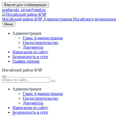
Перейти
Версия для слабовидящих
к
noghayski_rayon@mail.ru
содержимому
Ногайский район КЧР
Администрация Ногайского муниципаль
Меню
Администрация
Глава Администрации
Градостроительство
Документы
Навигация по сайту
Безопасность в сети
График приема
Ногайский район КЧР
Администрация
Глава Администрации
Градостроительство
Документы
Навигация по сайту
Безопасность в сети