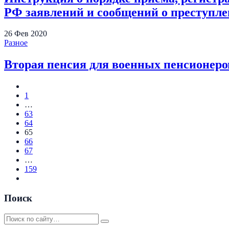
РФ заявлений и сообщений о преступле
26
Фев
2020
Разное
Вторая пенсия для военных пенсионеро
1
…
63
64
65
66
67
…
159
Поиск