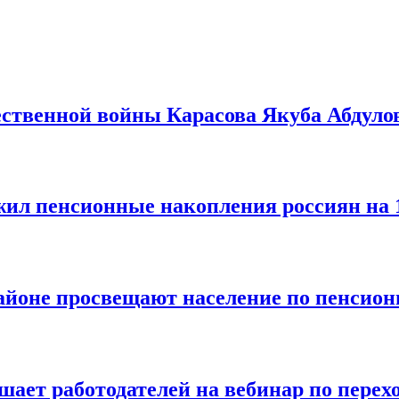
ественной войны Карасова Якуба Абдуло
ил пенсионные накопления россиян на 12
йоне просвещают население по пенсион
ает работодателей на вебинар по перех