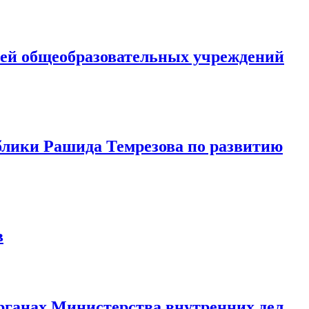
лей общеобразовательных учреждений
блики Рашида Темрезова по развитию
в
рганах Министерства внутренних дел