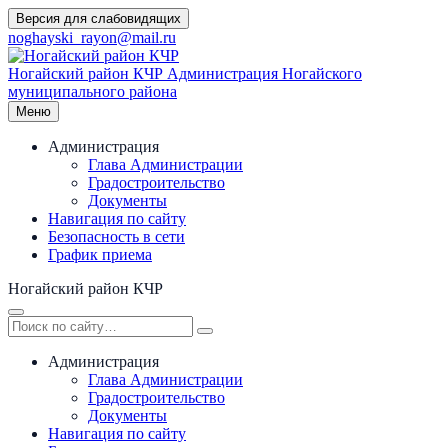
Перейти
Версия для слабовидящих
к
noghayski_rayon@mail.ru
содержимому
Ногайский район КЧР
Администрация Ногайского
муниципального района
Меню
Администрация
Глава Администрации
Градостроительство
Документы
Навигация по сайту
Безопасность в сети
График приема
Ногайский район КЧР
Администрация
Глава Администрации
Градостроительство
Документы
Навигация по сайту