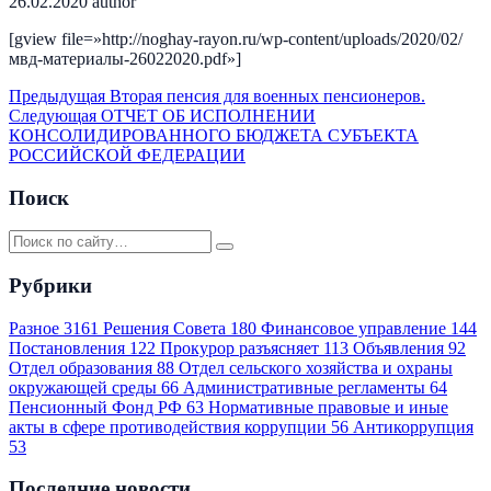
26.02.2020
author
[gview file=»http://noghay-rayon.ru/wp-content/uploads/2020/02/
мвд-материалы-26022020.pdf»]
Предыдущая
Вторая пенсия для военных пенсионеров.
Следующая
ОТЧЕТ ОБ ИСПОЛНЕНИИ
КОНСОЛИДИРОВАННОГО БЮДЖЕТА СУБЪЕКТА
РОССИЙСКОЙ ФЕДЕРАЦИИ
Поиск
Рубрики
Разное
3161
Решения Совета
180
Финансовое управление
144
Постановления
122
Прокурор разъясняет
113
Объявления
92
Отдел образования
88
Отдел сельского хозяйства и охраны
окружающей среды
66
Административные регламенты
64
Пенсионный Фонд РФ
63
Нормативные правовые и иные
акты в сфере противодействия коррупции
56
Антикоррупция
53
Последние новости