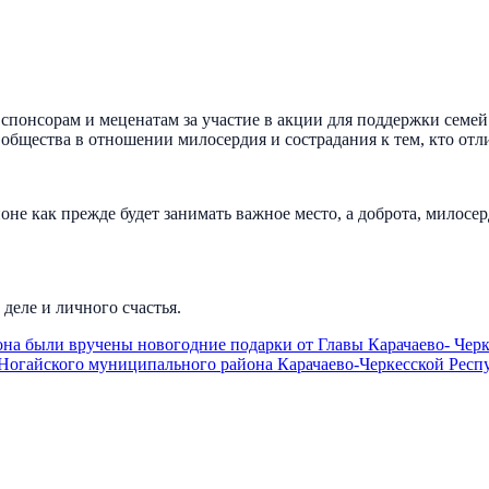
понсорам и меценатам за участие в акции для поддержки семей
общества в отношении милосердия и сострадания к тем, кто отли
йоне как прежде будет занимать важное место, а доброта, мило
деле и личного счастья.
а были вручены новогодние подарки от Главы Карачаево- Черк
огайского муниципального района Карачаево-Черкесской Респ