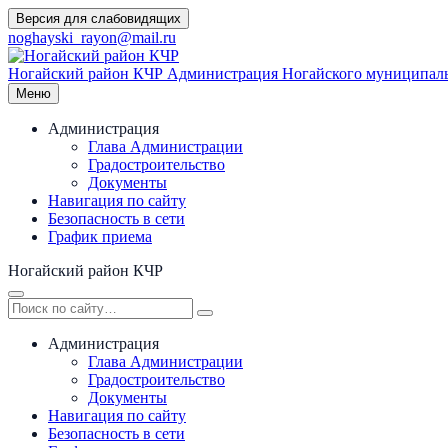
Перейти
Версия для слабовидящих
к
noghayski_rayon@mail.ru
содержимому
Ногайский район КЧР
Администрация Ногайского муниципаль
Меню
Администрация
Глава Администрации
Градостроительство
Документы
Навигация по сайту
Безопасность в сети
График приема
Ногайский район КЧР
Администрация
Глава Администрации
Градостроительство
Документы
Навигация по сайту
Безопасность в сети