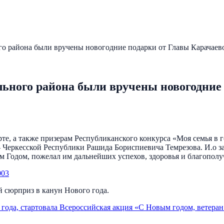
 района были вручены новогодние подарки от Главы Карачаево
ного района были вручены новогодние 
порте, а также призерам Республиканского конкурса «Моя семья
- Черкесской Республики Рашида Бориспиевича Темрезова. И.о 
 Годом, пожелал им дальнейших успехов, здоровья и благополу
й сюрприз в канун Нового года.
года, стартовала Всероссийская акция «С Новым годом, ветеран