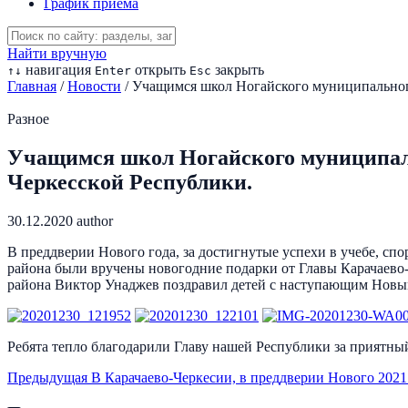
График приема
Найти вручную
навигация
открыть
закрыть
↑
↓
Enter
Esc
Главная
/
Новости
/
Учащимся школ Ногайского муниципального
Разное
Учащимся школ Ногайского муниципаль
Черкесской Республики.
30.12.2020
author
В преддверии Нового года, за достигнутые успехи в учебе, с
района были вручены новогодние подарки от Главы Карачаево
района Виктор Унаджев поздравил детей с наступающим Новым
Ребята тепло благодарили Главу нашей Республики за приятны
Предыдущая
В Карачаево-Черкесии, в преддверии Нового 2021 