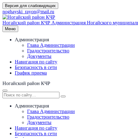
Перейти
Версия для слабовидящих
к
noghayski_rayon@mail.ru
содержимому
Ногайский район КЧР
Администрация Ногайского муниципаль
Меню
Администрация
Глава Администрации
Градостроительство
Документы
Навигация по сайту
Безопасность в сети
График приема
Ногайский район КЧР
Администрация
Глава Администрации
Градостроительство
Документы
Навигация по сайту
Безопасность в сети