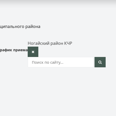
иципального района
Ногайский район КЧР
График приема