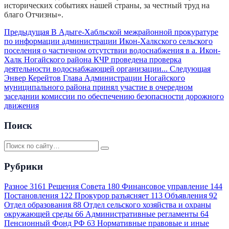
исторических событиях нашей страны, за честный труд на
благо Отчизны».
Предыдущая
В Адыге-Хабльской межрайонной прокуратуре
по информации администрации Икон-Халкского сельского
поселения о частичном отсутствии водоснабжения в а. Икон-
Халк Ногайского района КЧР проведена проверка
деятельности водоснабжающей организации...
Следующая
Энвер Керейтов Глава Администрации Ногайского
муниципального района принял участие в очередном
заседании комиссии по обеспечению безопасности дорожного
движения
Поиск
Рубрики
Разное
3161
Решения Совета
180
Финансовое управление
144
Постановления
122
Прокурор разъясняет
113
Объявления
92
Отдел образования
88
Отдел сельского хозяйства и охраны
окружающей среды
66
Административные регламенты
64
Пенсионный Фонд РФ
63
Нормативные правовые и иные