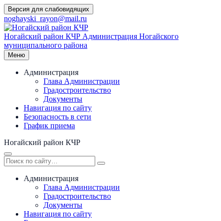
Перейти
Версия для слабовидящих
к
noghayski_rayon@mail.ru
содержимому
Ногайский район КЧР
Администрация Ногайского
муниципального района
Меню
Администрация
Глава Администрации
Градостроительство
Документы
Навигация по сайту
Безопасность в сети
График приема
Ногайский район КЧР
Администрация
Глава Администрации
Градостроительство
Документы
Навигация по сайту