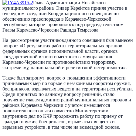
Глава Администрации Ногайского
муниципального района Энвер Керейтов принял участие в
очередном заседании Координационного совещания по
обеспечению правопорядка в Карачаево-Черкесской
республике, которое проводилось под председательством
Главы Карачаево-Черкесии Рашида Темрезова.
На рассмотрение участниковданного совещания был вынесен
вопрос: «О результатах работы территориальных органов
федеральных органов исполнительной власти, органов
государственной власти и местного самоуправления
Карачаево-Черкесии по противодействию терроризму,
экстремизму, национальной и религиозной нетерпимости».
Также был затронут вопрос о повышении эффективности
принимаемых мер по борьбе с незаконным оборотом оружия,
боеприпасов, взрывчатых веществ на территории республики.
Среди принятых по данному вопросу решений, стало
поручение главам администраций муниципальных городов и
районов Карачаево-Черкесии с учетом имеющегося
положительного опыта совместно Министерством
внутренних дел по КЧР продолжить работу по приему от
граждан оружия, боеприпасов, взрывчатых веществ и
взрывных устройств, в том числе на возмездной основе.