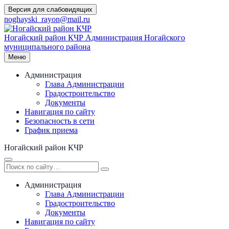
Перейти
Версия для слабовидящих
к
noghayski_rayon@mail.ru
содержимому
Ногайский район КЧР
Администрация Ногайского
муниципального района
Меню
Администрация
Глава Администрации
Градостроительство
Документы
Навигация по сайту
Безопасность в сети
График приема
Ногайский район КЧР
Администрация
Глава Администрации
Градостроительство
Документы
Навигация по сайту