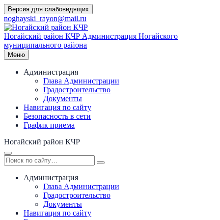
Перейти
Версия для слабовидящих
к
noghayski_rayon@mail.ru
содержимому
Ногайский район КЧР
Администрация Ногайского
муниципального района
Меню
Администрация
Глава Администрации
Градостроительство
Документы
Навигация по сайту
Безопасность в сети
График приема
Ногайский район КЧР
Администрация
Глава Администрации
Градостроительство
Документы
Навигация по сайту