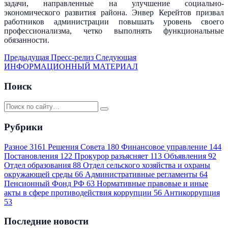
задачи, направленные на улучшение социально-
экономического развития района. Энвер Керейтов призвал
работников администрации повышать уровень своего
профессионализма, четко выполнять функциональные
обязанности.
Предыдущая
Пресс-релиз
Следующая
ИНФОРМАЦИОННЫЙ МАТЕРИАЛ
Поиск
Рубрики
Разное
3161
Решения Совета
180
Финансовое управление
144
Постановления
122
Прокурор разъясняет
113
Объявления
92
Отдел образования
88
Отдел сельского хозяйства и охраны
окружающей среды
66
Административные регламенты
64
Пенсионный Фонд РФ
63
Нормативные правовые и иные
акты в сфере противодействия коррупции
56
Антикоррупция
53
Последние новости