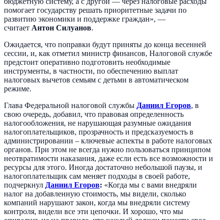
бюджетную систему, а с другой — через налоговые расходы
помогает государству решать приоритетные задачи по
развитию экономики и поддержке граждан», —
считает
Антон Силуанов
.
Ожидается, что поправки будут приняты до конца весенней
сессии, и, как отметил министр финансов, Налоговой службе
предстоит оперативно подготовить необходимые
инструменты, в частности, по обеспечению выплат
налоговых вычетов семьям с детьми в автоматическом
режиме.
Глава Федеральной налоговой службы
Даниил Егоров
, в
свою очередь, добавил, что правовая определенность
налогообложения, не нарушающая разумные ожидания
налогоплательщиков, прозрачность и предсказуемость в
администрировании – ключевые аспекты в работе налоговых
органов. При этом не всегда нужно пользоваться принципом
неотвратимости наказания, даже если есть все возможности и
ресурсы для этого. Иногда достаточно небольшой паузы, и
налогоплательщик сам меняет подходы в своей работе,
подчеркнул
Даниил Егоров
:
«Когда мы с вами внедряли
налог на добавленную стоимость, мы видели, сколько
компаний нарушают закон, когда мы внедряли систему
контроля, видели все эти цепочки. И хорошо, что мы