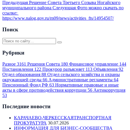
Предыдущая
Решение Совета Третьего Созыва Ногайского
муниципального района
Следующая
Фото можно скачать по
ссылке:
https://www.nalog.gov.ru/rn09/news/activities_fts/14954507/
Поиск
Рубрики
Разное
3161
Решения Совета
180
Финансовое управление
144
Постановления
122
Прокурор разъясняет
113
Объявления
92
Отдел образования
88
Отдел сельского хозяйства и охраны
окружающей среды
66
Административные регламенты
64
Пенсионный Фонд РФ
63
Нормативные правовые и иные
акты в сфере противодействия коррупции
56
Антикоррупция
53
Последние новости
КАРАЧАЕВО-ЧЕРКЕССКАЯТРАНСПОРТНАЯ
ПРОКУРАТУРА
30.07.2026
ИНФОРМАЦИЯ ДЛЯ БИЗНЕС-СООБЩЕСТВА