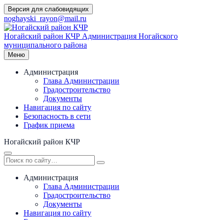
Перейти
Версия для слабовидящих
к
noghayski_rayon@mail.ru
содержимому
Ногайский район КЧР
Администрация Ногайского
муниципального района
Меню
Администрация
Глава Администрации
Градостроительство
Документы
Навигация по сайту
Безопасность в сети
График приема
Ногайский район КЧР
Администрация
Глава Администрации
Градостроительство
Документы
Навигация по сайту