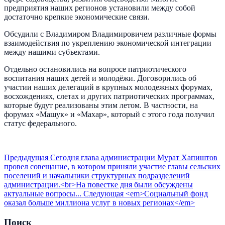
предприятия наших регионов установили между собой
достаточно крепкие экономические связи.
Обсудили с Владимиром Владимировичем различные формы
взаимодействия по укреплению экономической интеграции
между нашими субъектами.
Отдельно остановились на вопросе патриотического
воспитания наших детей и молодёжи. Договорились об
участии наших делегаций в крупных молодежных форумах,
восхождениях, слетах и других патриотических программах,
которые будут реализованы этим летом. В частности, на
форумах «Машук» и «Махар», который с этого года получил
статус федерального.
Предыдущая
Сегодня глава администрации Мурат Хапиштов
провел совещание, в котором приняли участие главы сельских
поселений и начальники структурных подразделений
администрации.<br>На повестке дня были обсуждены
актуальные вопросы...
Следующая
<em>Социальный фонд
оказал больше миллиона услуг в новых регионах</em>
Поиск