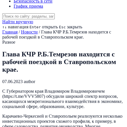
Безопасность в сети
График приема
Найти вручную
навигация
открыть
закрыть
↑
↓
Enter
Esc
Главная
/
Новости
/
Глава КЧР Р.Б.Темрезов находится с
рабочей поездкой в Ставропольском крае.
Разное
Глава КЧР Р.Б.Темрезов находится с
рабочей поездкой в Ставропольском
крае.
07.06.2023
author
С Губернатором края Владимиром Владимировичем
(https://t.me/VVV5807) обсудили широкий спектр вопросов,
касающихся межрегионального взаимодействия в экономике,
социальной сфере, образовании, культуре.
Карачаево-Черкесией и Ставропольем реализуются несколько
инвестиционных проектов схожего профиля, к примеру, в
сфере садоводства, развития овцеводства. Многие