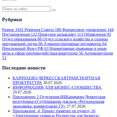
Рубрики
Разное
3161
Решения Совета
180
Финансовое управление
144
Постановления
122
Прокурор разъясняет
113
Объявления
92
Отдел образования
88
Отдел сельского хозяйства и охраны
окружающей среды
66
Административные регламенты
64
Пенсионный Фонд РФ
63
Нормативные правовые и иные
акты в сфере противодействия коррупции
56
Антикоррупция
53
Последние новости
КАРАЧАЕВО-ЧЕРКЕССКАЯТРАНСПОРТНАЯ
ПРОКУРАТУРА
30.07.2026
ИНФОРМАЦИЯ ДЛЯ БИЗНЕС-СООБЩЕСТВА
29.07.2026
Приложение 2 Отделения-НБКарачаево-Черкесская
республика«О публикации доклада «Региональная
экономика: комментарии ГУ»
27.07.2026
Приложение_4_Проект памятки по пункту 16
«Электронные сервисы Росреестра для бизнеса»