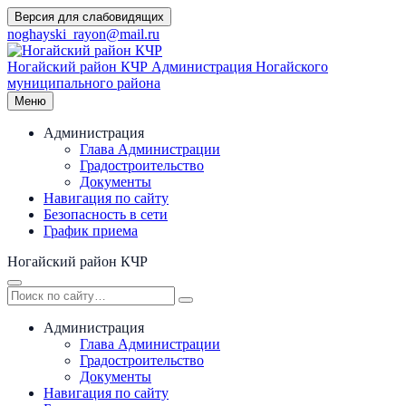
Перейти
Версия для слабовидящих
к
noghayski_rayon@mail.ru
содержимому
Ногайский район КЧР
Администрация Ногайского
муниципального района
Меню
Администрация
Глава Администрации
Градостроительство
Документы
Навигация по сайту
Безопасность в сети
График приема
Ногайский район КЧР
Администрация
Глава Администрации
Градостроительство
Документы
Навигация по сайту