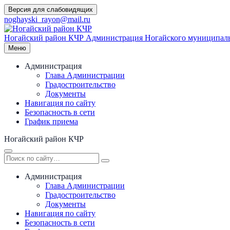
Перейти
Версия для слабовидящих
к
noghayski_rayon@mail.ru
содержимому
Ногайский район КЧР
Администрация Ногайского муниципаль
Меню
Администрация
Глава Администрации
Градостроительство
Документы
Навигация по сайту
Безопасность в сети
График приема
Ногайский район КЧР
Администрация
Глава Администрации
Градостроительство
Документы
Навигация по сайту
Безопасность в сети