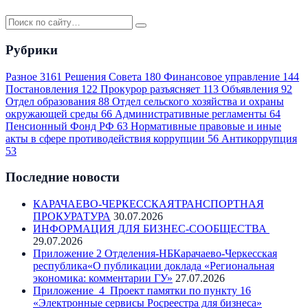
Рубрики
Разное
3161
Решения Совета
180
Финансовое управление
144
Постановления
122
Прокурор разъясняет
113
Объявления
92
Отдел образования
88
Отдел сельского хозяйства и охраны
окружающей среды
66
Административные регламенты
64
Пенсионный Фонд РФ
63
Нормативные правовые и иные
акты в сфере противодействия коррупции
56
Антикоррупция
53
Последние новости
КАРАЧАЕВО-ЧЕРКЕССКАЯТРАНСПОРТНАЯ
ПРОКУРАТУРА
30.07.2026
ИНФОРМАЦИЯ ДЛЯ БИЗНЕС-СООБЩЕСТВА
29.07.2026
Приложение 2 Отделения-НБКарачаево-Черкесская
республика«О публикации доклада «Региональная
экономика: комментарии ГУ»
27.07.2026
Приложение_4_Проект памятки по пункту 16
«Электронные сервисы Росреестра для бизнеса»