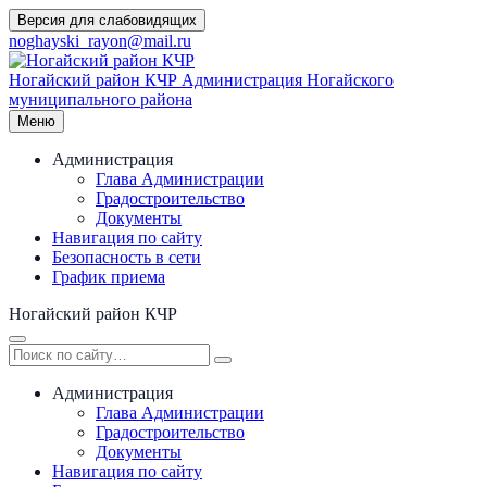
Перейти
Версия для слабовидящих
к
noghayski_rayon@mail.ru
содержимому
Ногайский район КЧР
Администрация Ногайского
муниципального района
Меню
Администрация
Глава Администрации
Градостроительство
Документы
Навигация по сайту
Безопасность в сети
График приема
Ногайский район КЧР
Администрация
Глава Администрации
Градостроительство
Документы
Навигация по сайту