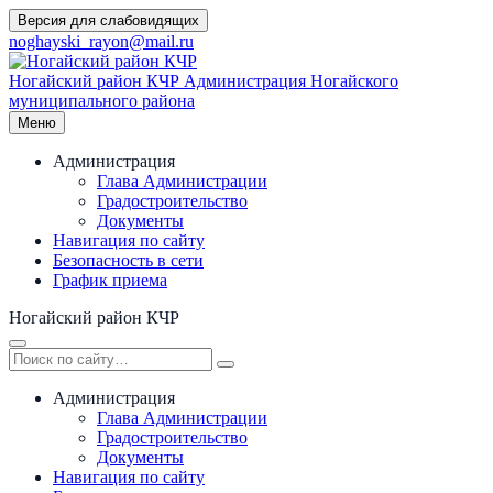
Перейти
Версия для слабовидящих
к
noghayski_rayon@mail.ru
содержимому
Ногайский район КЧР
Администрация Ногайского
муниципального района
Меню
Администрация
Глава Администрации
Градостроительство
Документы
Навигация по сайту
Безопасность в сети
График приема
Ногайский район КЧР
Администрация
Глава Администрации
Градостроительство
Документы
Навигация по сайту