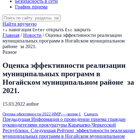
Безопасность в сети
График приема
Найти вручную
навигация
открыть
закрыть
↑
↓
Enter
Esc
Главная
/
Новости
/
Оценка эффективности реализации
муниципальных программ в Ногайском муниципальном
районе за 2021.
Разное
Оценка эффективности реализации
муниципальных программ в
Ногайском муниципальном районе за
2021.
15.03.2022
author
Оценка-эфективности-2022-НМР-—-копия-1
Скачать
Предыдущая
Информация о проведении приема граждан
руководителями прокуратуры Карачаево-Черкесской
Республики.
Следующая
Рейтинг эффективности реализации
муниципальных программ в Ногайском муниципальном