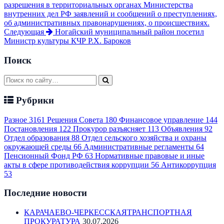
разрешения в территориальных органах Министерства
внутренних дел РФ заявлений и сообщений о преступлениях,
об административных правонарушениях, о происшествиях.
Следующая
Ногайский муниципальный район посетил
Министр культуры КЧР Р.Х. Бароков
Поиск
Рубрики
Разное
3161
Решения Совета
180
Финансовое управление
144
Постановления
122
Прокурор разъясняет
113
Объявления
92
Отдел образования
88
Отдел сельского хозяйства и охраны
окружающей среды
66
Административные регламенты
64
Пенсионный Фонд РФ
63
Нормативные правовые и иные
акты в сфере противодействия коррупции
56
Антикоррупция
53
Последние новости
КАРАЧАЕВО-ЧЕРКЕССКАЯТРАНСПОРТНАЯ
ПРОКУРАТУРА
30.07.2026