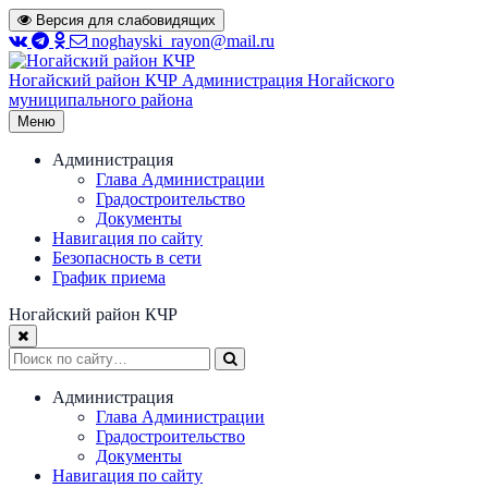
Перейти
Версия для слабовидящих
к
noghayski_rayon@mail.ru
содержимому
Ногайский район КЧР
Администрация Ногайского
муниципального района
Меню
Администрация
Глава Администрации
Градостроительство
Документы
Навигация по сайту
Безопасность в сети
График приема
Ногайский район КЧР
Администрация
Глава Администрации
Градостроительство
Документы
Навигация по сайту