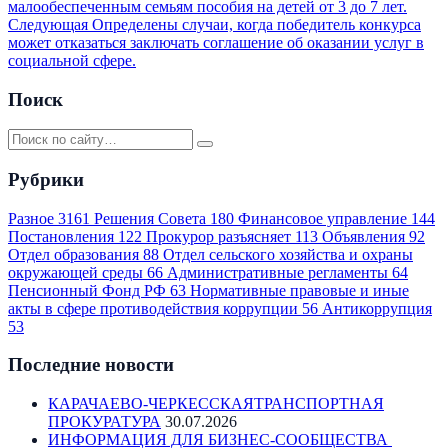
малообеспеченным семьям пособия на детей от 3 до 7 лет.
Следующая
Определены случаи, когда победитель конкурса
может отказаться заключать соглашение об оказании услуг в
социальной сфере.
Поиск
Рубрики
Разное
3161
Решения Совета
180
Финансовое управление
144
Постановления
122
Прокурор разъясняет
113
Объявления
92
Отдел образования
88
Отдел сельского хозяйства и охраны
окружающей среды
66
Административные регламенты
64
Пенсионный Фонд РФ
63
Нормативные правовые и иные
акты в сфере противодействия коррупции
56
Антикоррупция
53
Последние новости
КАРАЧАЕВО-ЧЕРКЕССКАЯТРАНСПОРТНАЯ
ПРОКУРАТУРА
30.07.2026
ИНФОРМАЦИЯ ДЛЯ БИЗНЕС-СООБЩЕСТВА