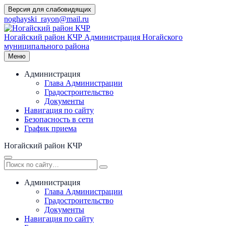
Перейти
Версия для слабовидящих
к
noghayski_rayon@mail.ru
содержимому
Ногайский район КЧР
Администрация Ногайского
муниципального района
Меню
Администрация
Глава Администрации
Градостроительство
Документы
Навигация по сайту
Безопасность в сети
График приема
Ногайский район КЧР
Администрация
Глава Администрации
Градостроительство
Документы
Навигация по сайту