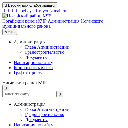
Перейти
Версия для слабовидящих
к
noghayski_rayon@mail.ru
содержимому
Ногайский район КЧР
Администрация Ногайского
муниципального района
Меню
Администрация
Глава Администрации
Градостроительство
Документы
Навигация по сайту
Безопасность в сети
График приема
Ногайский район КЧР
Администрация
Глава Администрации
Градостроительство
Документы
Навигация по сайту