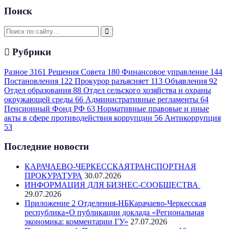
Поиск
Рубрики
Разное
3161
Решения Совета
180
Финансовое управление
144
Постановления
122
Прокурор разъясняет
113
Объявления
92
Отдел образования
88
Отдел сельского хозяйства и охраны
окружающей среды
66
Административные регламенты
64
Пенсионный Фонд РФ
63
Нормативные правовые и иные
акты в сфере противодействия коррупции
56
Антикоррупция
53
Последние новости
КАРАЧАЕВО-ЧЕРКЕССКАЯТРАНСПОРТНАЯ
ПРОКУРАТУРА
30.07.2026
ИНФОРМАЦИЯ ДЛЯ БИЗНЕС-СООБЩЕСТВА
29.07.2026
Приложение 2 Отделения-НБКарачаево-Черкесская
республика«О публикации доклада «Региональная
экономика: комментарии ГУ»
27.07.2026